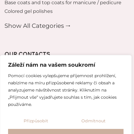
Base coats and top coats for manicure / pedicure
Colored gel polishes
Show All Categories 🠂
OUR CONTACTS
Záleží nám na vašem soukromí
mikeladzebeauty@gmail.com
Pomocí cookies vylepšujeme příjemnost prohlížení,
+420 776 627 318
nabízíme na míru přizpůsobené reklamy či obsah a
analyzujeme návštěvnost stránky. Kliknutím na
Prague 8, 18600, Thámova 221/9
„Přijmout vše“ vyjadřujete souhlas s tím, jak cookies
používáme.
Website created by
Topranker.cz
Přizpůsobit
Odmítnout
/
Terms and Conditions
Privacy Policy