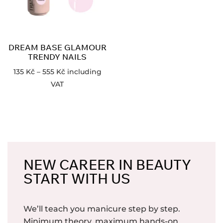
DREAM BASE GLAMOUR
TRENDY NAILS
135
Kč
–
555
Kč
including
VAT
NEW CAREER IN BEAUTY
START WITH US
We’ll teach you manicure step by step.
Minimum theory, maximum hands-on