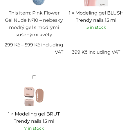
nebesky
ml
modrý
gel
This item:
Pink Flower
1
×
Modeling gel BLUSH
s
Gel Nude №10 – nebesky
Trendy nails 15 ml
modrými
sušenými
modrý gel s modrými
5 in stock
květy
sušenými květy
299
Kč
–
599
Kč
including
VAT
399
Kč
including VAT
Modeling
gel
BRUT
Trendy
nails
15
ml
1
×
Modeling gel BRUT
Trendy nails 15 ml
7 in stock