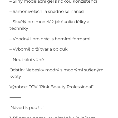
– Silný modelační gel s řídkou konzistencí
– Samonivelační a snadno se nanáší
– Skvělý pro modeláž jakékoliv délky a
techniky
– Vhodný i pro práci s horními formami
– Výborně drží tvar a oblouk
– Neutrální vůně
Odstín: Nebesky modrý s modrými sušenými
květy
Výrobce: TOV “Pink Beauty Professional”
⸻
️ Návod k použití: