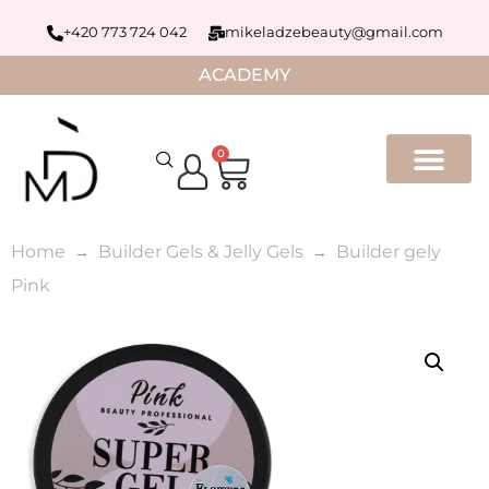
+420 773 724 042
mikeladzebeauty@gmail.com
ACADEMY
0
Home
Builder Gels & Jelly Gels
Builder gely
Pink