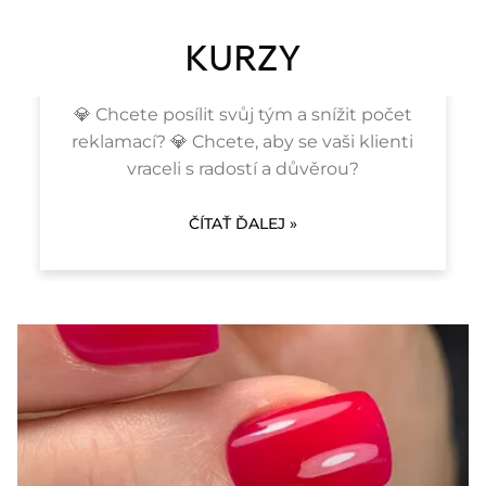
KURZY
ŠKOLENI PRO SALONY
💎 Chcete posílit svůj tým a snížit počet
reklamací? 💎 Chcete, aby se vaši klienti
vraceli s radostí a důvěrou?
ČÍTAŤ ĎALEJ »