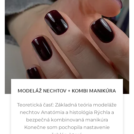
MODELÁŽ NECHTOV + KOMBI MANIKÚRA
Teoretická časť: Základná teória modeláže
nechtov Anatómia a histológia Rýchla a
bezpečná kombinovaná manikúra
Konečne som pochopila nastavenie