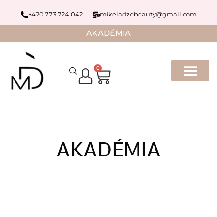
+420 773 724 042
mikeladzebeauty@gmail.com
AKADÉMIA
0
AKADÉMIA