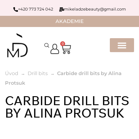
+420 773 724 042
mikeladzebeauty@gmail.com
AKADEMIE
0
Úvod
Drill bits
Carbide drill bits by Alina
Protsuk
CARBIDE DRILL BITS
BY ALINA PROTSUK