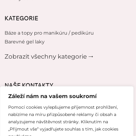
KATEGORIE
Báze a topy pro manikúru / pedikúru
Barevné gel laky
Zobrazit všechny kategorie 🠂
NAŠE KONTAKTY
Záleží nám na vašem soukromí
mikeladzebeauty@gmail.com
Pomocí cookies vylepšujeme příjemnost prohlížení,
+420 776627318
nabízíme na míru přizpůsobené reklamy či obsah a
analyzujeme návštěvnost stránky. Kliknutím na
U Pergamenky 12, Praha 7
„Přijmout vše“ vyjadřujete souhlas s tím, jak cookies