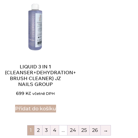
LIQUID 3 IN 1
(CLEANSER+DEHYDRATION+
BRUSH CLEANER) JZ
NAILS GROUP
699
Kč
včetně DPH
Přidat do košíku
1
2
3
4
…
24
25
26
→