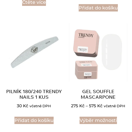
Čtěte více
Přidat do košíku
PILNÍK 180/240 TRENDY
GEL SOUFFLE
NAILS 1 KUS
MASCARPONE
30
Kč
275
Kč
–
575
Kč
včetně DPH
včetně DPH
Přidat do košíku
Výběr možností