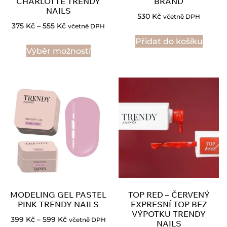
CHARLOTTE TRENDY
BRAND
NAILS
530
Kč
včetně DPH
375
Kč
–
555
Kč
včetně DPH
Přidat do košíku
Výběr možností
MODELING GEL PASTEL
TOP RED – ČERVENÝ
PINK TRENDY NAILS
EXPRESNÍ TOP BEZ
VÝPOTKU TRENDY
399
Kč
–
599
Kč
včetně DPH
NAILS