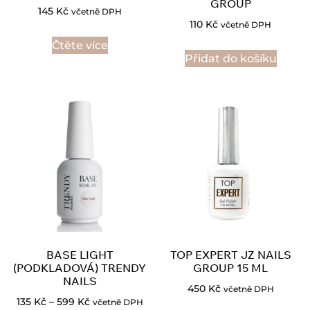
GROUP
145
Kč
včetně DPH
110
Kč
včetně DPH
Čtěte více
Přidat do košíku
BASE LIGHT
TOP EXPERT JZ NAILS
(PODKLADOVÁ) TRENDY
GROUP 15 ML
NAILS
450
Kč
včetně DPH
135
Kč
–
599
Kč
včetně DPH