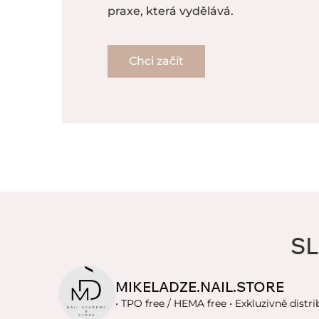
praxe, která vydělává.
Chci začít
SL
MIKELADZE.NAIL.STORE
• TPO free / HEMA free
• Exkluzivně distri