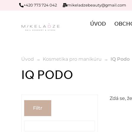
+420 773 724 042
mikeladzebeauty@gmail.com
ÚVOD
OBCH
Úvod
Kosmetika pro manikúru
IQ Podo
IQ PODO
Zdá se, ž
Filtr