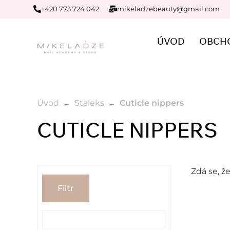
+420 773 724 042
mikeladzebeauty@gmail.com
ÚVOD
OBCH
Úvod
Staleks
Cuticle nippers
CUTICLE NIPPERS
Zdá se, ž
Filtr