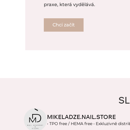
praxe, která vydělává.
Chci začít
SL
MIKELADZE.NAIL.STORE
• TPO free / HEMA free
• Exkluzivně distri