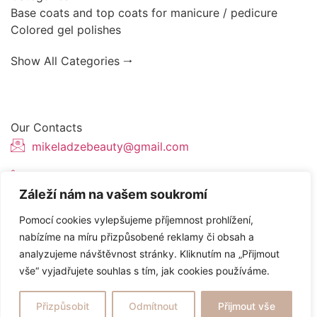
Base coats and top coats for manicure / pedicure
Colored gel polishes
Show All Categories 🠂
Our Contacts
mikeladzebeauty@gmail.com
+420 773 724 042
Záleží nám na vašem soukromí
Thámova 221, 186 00 Karlín, Česko
Pomocí cookies vylepšujeme příjemnost prohlížení,
nabízíme na míru přizpůsobené reklamy či obsah a
analyzujeme návštěvnost stránky. Kliknutím na „Přijmout
Website created by
Topranker.cz
vše“ vyjadřujete souhlas s tím, jak cookies používáme.
/
Terms and Conditions
Privacy Policy
Přizpůsobit
Odmítnout
Přijmout vše