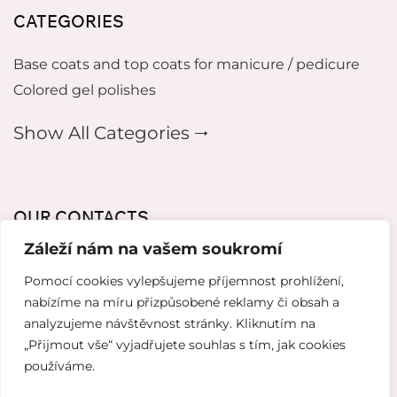
CATEGORIES
Base coats and top coats for manicure / pedicure
Colored gel polishes
Show All Categories 🠂
OUR CONTACTS
Záleží nám na vašem soukromí
mikeladzebeauty@gmail.com
Pomocí cookies vylepšujeme příjemnost prohlížení,
+420 773 724 042
nabízíme na míru přizpůsobené reklamy či obsah a
analyzujeme návštěvnost stránky. Kliknutím na
Thámova 221, 186 00 Karlín, Česko
„Přijmout vše“ vyjadřujete souhlas s tím, jak cookies
používáme.