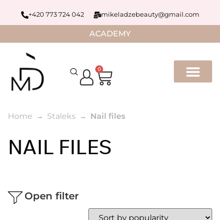
+420 773 724 042
mikeladzebeauty@gmail.com
ACADEMY
0
Home
Staleks
Nail files
NAIL FILES
Open filter