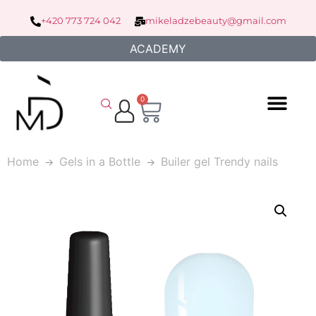
+420 773 724 042
mikeladzebeauty@gmail.com
ACADEMY
0
Home
Gels in a Bottle
Builer gel Trendy nails