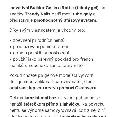
Inovativní Builder Gel in a Bottle (tekutý gel)
od
značky
Trendy Nails
patří mezi
tuhé gely
a
představuje
plnohodnotný 3fázový systém
.
Díky svým vlastnostem je vhodný pro:
• zpevnění přírodních nehtů
• prodlužování pomocí forem
• opravu prasklin a poškození
• použití jako barevný podklad pro french
manikúru nebo jako samostatný nátěr
Pokud chcete po gelové modelaci vytvořit
design nebo aplikovat barevný nátěr, stačí
odstranit lepivou vrstvu pomocí Cleanseru
.
Gel má
konzistenci báze
a velmi pohodlně se
nanáší
štětečkem přímo z lahvičky
. Na povrchu
nehtu se výborně samovyrovnává, což z něj činí
ideální materiál pro práci
technikou bez pilování
.