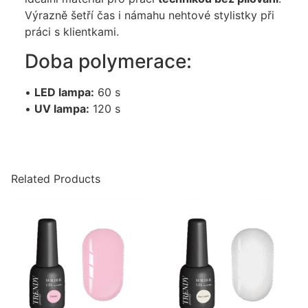
Výrazně šetří čas i námahu nehtové stylistky při
práci s klientkami.
Doba polymerace:
•
LED lampa:
60 s
•
UV lampa:
120 s
Related Products