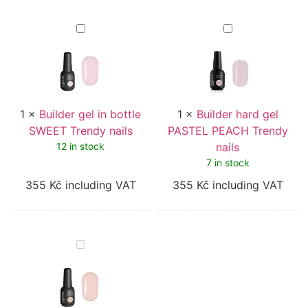
Builder
Builder
gel
hard
in
gel
bottle
PASTEL
SWEET
PEACH
Trendy
Trendy
nails
nails
1
×
Builder gel in bottle
1
×
Builder hard gel
SWEET Trendy nails
PASTEL PEACH Trendy
12 in stock
nails
7 in stock
355
Kč
including VAT
355
Kč
including VAT
Builder
gel
in
bottle
BRAVE
Trendy