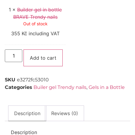
nails
1
×
Builder gel in bottle
BRAVE Trendy nails
Out of stock
355
Kč
including VAT
Alternative:
Add to cart
SKU
e3272fc53010
Categories
Builer gel Trendy nails
,
Gels in a Bottle
Description
Reviews (0)
Description