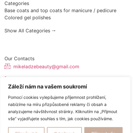
Categories
Base coats and top coats for manicure / pedicure
Colored gel polishes
Show All Categories 🠂
Our Contacts
mikeladzebeauty@gmail.com
+420 773 724 042
Záleží nám na vašem soukromí
Thámova 221, 186 00 Karlín, Česko
Pomocí cookies vylepšujeme příjemnost prohlížení,
nabízíme na míru přizpůsobené reklamy či obsah a
analyzujeme návštěvnost stránky. Kliknutím na „Přijmout
Website created by
Topranker.cz
vše“ vyjadřujete souhlas s tím, jak cookies používáme.
/