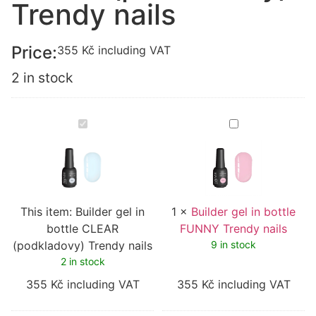
Trendy nails
Price:
355
Kč
including VAT
2 in stock
Builder
Builder
gel
gel
in
in
bottle
bottle
CLEAR
FUNNY
(podkladovy)
Trendy
Trendy
nails
nails
This item:
Builder gel in
1
×
Builder gel in bottle
bottle CLEAR
FUNNY Trendy nails
(podkladovy) Trendy nails
9 in stock
2 in stock
355
Kč
including VAT
355
Kč
including VAT