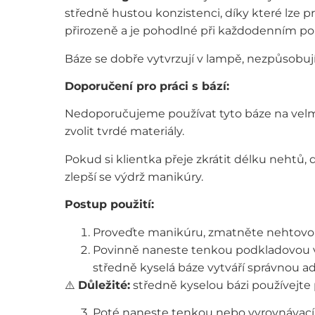
středně hustou konzistenci, díky které lze p
přirozeně a je pohodlné při každodenním po
Báze se dobře vytvrzují v lampě, nezpůsobují 
Doporučení pro práci s bází:
Nedoporučujeme používat tyto báze na velmi 
zvolit tvrdé materiály.
Pokud si klientka přeje zkrátit délku nehtů, 
zlepší se výdrž manikúry.
Postup použití:
Proveďte manikúru, zmatněte nehtovou 
Povinně naneste tenkou podkladovou vrs
středně kyselá báze vytváří správnou a
⚠️
Důležité:
středně kyselou bázi používejte
Poté naneste tenkou nebo vyrovnávací 