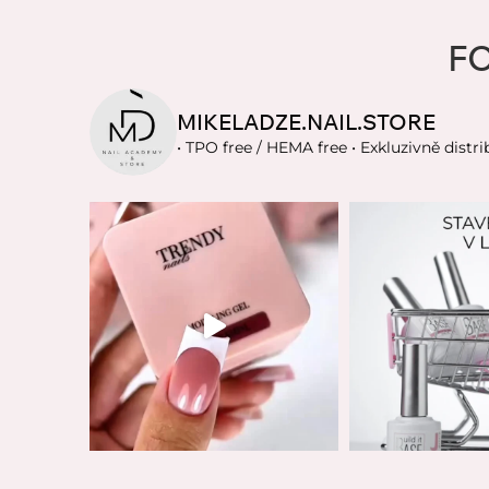
F
MIKELADZE.NAIL.STORE
• TPO free / HEMA free
• Exkluzivně distri