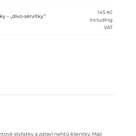
145
Kč
y – „divo-sérvítky“
including
VAT
ové stylistky a zdraví nehtů klientky. Mají