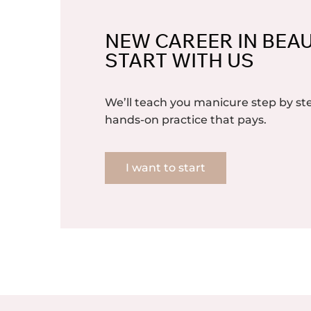
NEW CAREER IN BEA
START WITH US
We’ll teach you manicure step by 
hands-on practice that pays.
I want to start