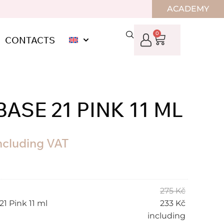
ACADEMY
0
CONTACTS
SE 21 PINK 11 ML
ncluding VAT
275
Kč
1 Pink 11 ml
233
Kč
including