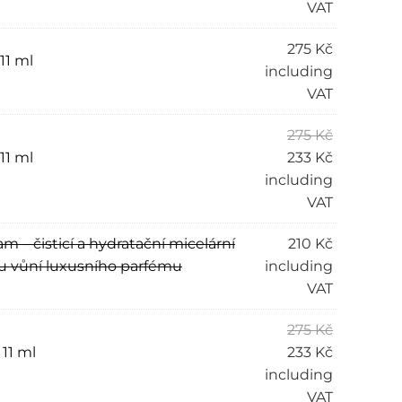
VAT
275
Kč
11 ml
including
VAT
275
Kč
11 ml
233
Kč
including
VAT
m – čisticí a hydratační micelární
210
Kč
u vůní luxusního parfému
including
VAT
275
Kč
11 ml
233
Kč
including
VAT