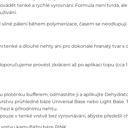
rovádět tenké a rychlé vyrovnání. Formula není tvrdá, al
užívání.
silné pálení během polymerizace, časem se neodlupují a za
tenké a dlouhé nehty ani pro dokonale hranatý tvar s o
doporučujeme provést zkrácení až po aplikaci topu (cca 1 
ploténku bufferem, odmastěte ji a aplikujte Dehydrato
tvu průhledné báze Universal Base nebo Light Base. Ta z
dhezi k přírodnímu nehtu.
 pouze v tenké vrstvě bez vyrovnávání, abyste předešli
vrstvu kamuflážní báze PINK.