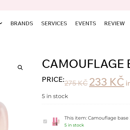
BRANDS
SERVICES
EVENTS
REVIEW
CAMOUFLAGE BA
PRICE:
233
KČ
275
KČ
i
5 in stock
This item:
Camouflage base 2
Camouflage
base
5 in stock
21