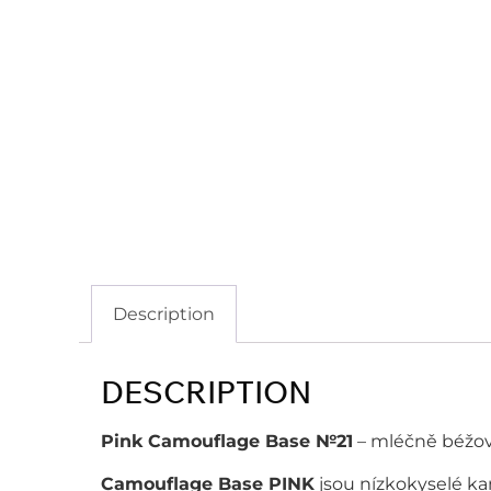
Description
DESCRIPTION
Pink Camouflage Base №21
– mléčně béžo
Camouflage Base PINK
jsou nízkokyselé kam