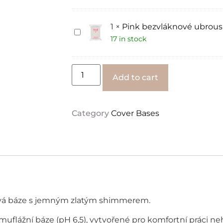
Pink
pro
11
manikúru
ml
s
jemnou
1
×
Pink bezvláknové ubrousk
Pink
vůní
bezvláknové
17 in stock
luxusního
ubrousky
parfému
–
„divo-
sérvítky“
Alternative:
Add to cart
Category
Cover Bases
vá báze s jemným zlatým shimmerem.
uflážní báze (pH 6,5), vytvořené pro komfortní práci neht