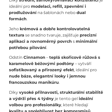
Díky
střední, samovyrovnávací konzistenci
je
ideální pro
modelaci, refill, zpevnění i
prodlužování
na šablonách nebo
dual
formách
.
Jeho
krémová a dobře kontrolovatelná
textura
se snadno tvaruje, zajišťuje
precizní
aplikaci a rovnoměrný povrch
s
minimální
potřebou pilování
.
Odstín
Cinnamon
–
teplá skořicově růžová s
karamelově béžovými podtóny
– vytváří
sofistikovaný a přirozený efekt
, ideální pro
nude báze, elegantní looky i jemnou
francouzskou manikúru
.
Díky
vysoké přilnavosti, strukturální stabilitě
a výdrži přes 4 týdny
je tento gel
ideální
volbou pro profesionálky
, které hledají
kvalitu a spolehlivost bez kompromisů
.