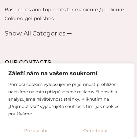
Base coats and top coats for manicure / pedicure
Colored gel polishes
Show All Categories 🠂
OUR CONTACTS
Záleží nám na vašem soukromí
mikeladzebeauty@gmail.com
Pomocí cookies vylepšujeme příjemnost prohlížení,
+420 773 724 042
nabízíme na míru přizpůsobené reklamy či obsah a
analyzujeme návštěvnost stránky. Kliknutím na
Thámova 221, 186 00 Karlín, Česko
„Přijmout vše“ vyjadřujete souhlas s tím, jak cookies
používáme.
Website created by
Topranker.cz
Přizpůsobit
Odmítnout