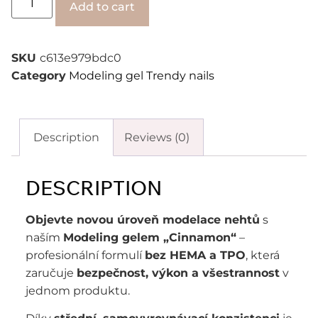
Add to cart
SKU
c613e979bdc0
Category
Modeling gel Trendy nails
Description
Reviews (0)
DESCRIPTION
Objevte novou úroveň modelace nehtů
s
naším
Modeling gelem „Cinnamon“
–
profesionální formulí
bez HEMA a TPO
, která
zaručuje
bezpečnost, výkon a všestrannost
v
jednom produktu.