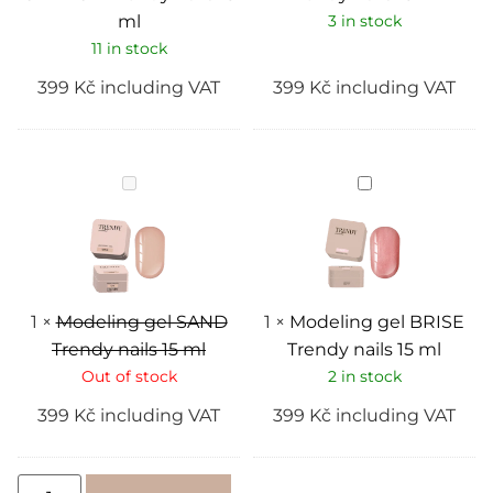
ml
3 in stock
11 in stock
399
Kč
including VAT
399
Kč
including VAT
Modeling
Modeling
gel
gel
SAND
BRISE
Trendy
Trendy
nails
nails
15
15
ml
ml
1
×
Modeling gel SAND
1
×
Modeling gel BRISE
Trendy nails 15 ml
Trendy nails 15 ml
Out of stock
2 in stock
399
Kč
including VAT
399
Kč
including VAT
Alternative: