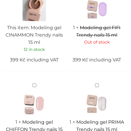
Trendy
Trendy
nails
nails
15
15
ml
ml
This item:
Modeling gel
1
×
Modeling gel FIFI
CINAMMON Trendy nails
Trendy nails 15 ml
15 ml
Out of stock
12 in stock
399
Kč
including VAT
399
Kč
including VAT
Modeling
Modeling
gel
gel
CHIFFON
PRIMA
Trendy
Trendy
nails
nails
15
15
ml
ml
1
×
Modeling gel
1
×
Modeling gel PRIMA
CHIFFON Trendy nails 15
Trendy nails 15 ml