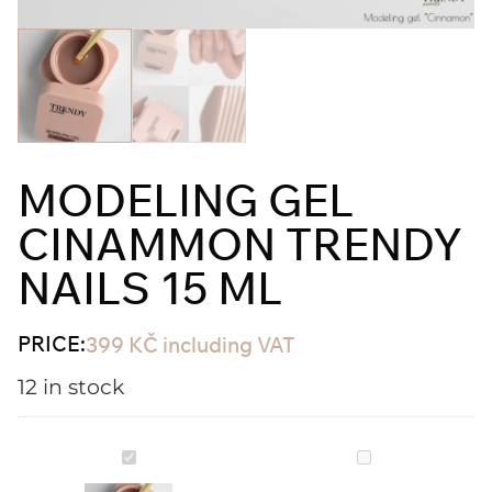
MODELING GEL
CINAMMON TRENDY
NAILS 15 ML
PRICE:
399
KČ
including VAT
12 in stock
Modeling
Modeling
gel
gel
CINAMMON
FIFI