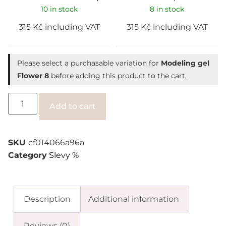
10 in stock
8 in stock
315
Kč
including VAT
315
Kč
including VAT
Please select a purchasable variation for
Modeling gel
Flower 8
before adding this product to the cart.
Alternative:
Add to cart
SKU
cf014066a96a
Category
Slevy %
Description
Additional information
Reviews (0)