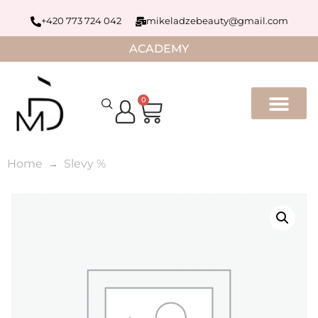
+420 773 724 042
mikeladzebeauty@gmail.com
ACADEMY
0
Home
Slevy %