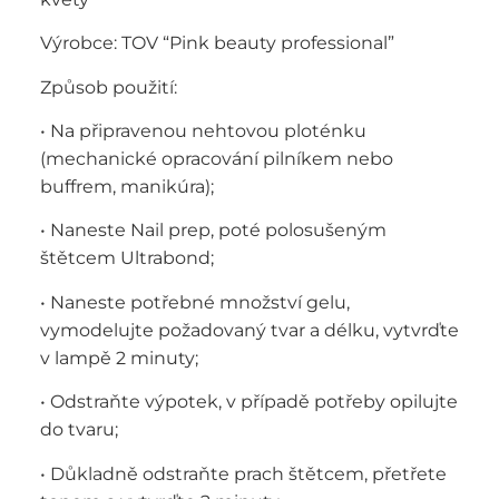
Výrobce: TOV “Pink beauty professional”
Způsob použití:
• Na připravenou nehtovou ploténku
(mechanické opracování pilníkem nebo
buffrem, manikúra);
• Naneste Nail prep, poté polosušeným
štětcem Ultrabond;
• Naneste potřebné množství gelu,
vymodelujte požadovaný tvar a délku, vytvrďte
v lampě 2 minuty;
• Odstraňte výpotek, v případě potřeby opilujte
do tvaru;
• Důkladně odstraňte prach štětcem, přetřete