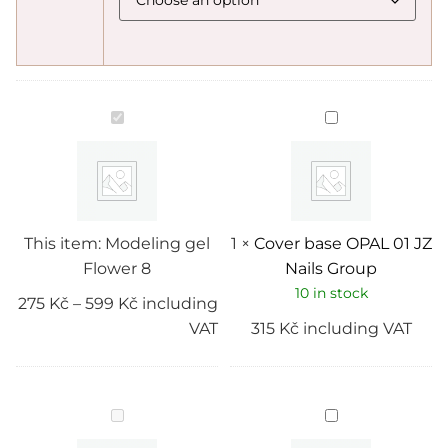
Modeling
Cover
gel
base
Flower
OPAL
8
01
JZ
Nails
Group
This item:
Modeling gel
1
×
Cover base OPAL 01 JZ
Flower 8
Nails Group
10 in stock
275
Kč
–
599
Kč
including
VAT
315
Kč
including VAT
Pododisk
Cover
pro
base
pedikúru
MULTI