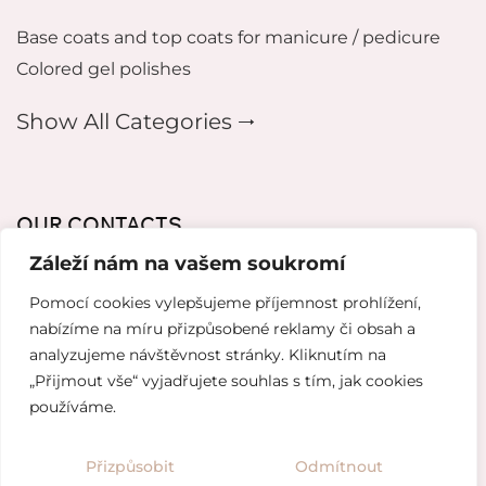
Base coats and top coats for manicure / pedicure
Colored gel polishes
Show All Categories 🠂
OUR CONTACTS
Záleží nám na vašem soukromí
mikeladzebeauty@gmail.com
Pomocí cookies vylepšujeme příjemnost prohlížení,
+420 773 724 042
nabízíme na míru přizpůsobené reklamy či obsah a
analyzujeme návštěvnost stránky. Kliknutím na
Thámova 221, 186 00 Karlín, Česko
„Přijmout vše“ vyjadřujete souhlas s tím, jak cookies
používáme.
Website created by
Topranker.cz
Přizpůsobit
Odmítnout