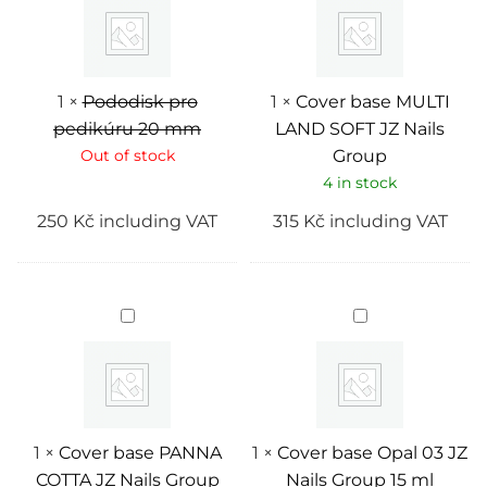
20
LAND
mm
SOFT
JZ
Nails
Group
1
×
Pododisk pro
1
×
Cover base MULTI
pedikúru 20 mm
LAND SOFT JZ Nails
Out of stock
Group
4 in stock
250
Kč
including VAT
315
Kč
including VAT
Cover
Cover
base
base
PANNA
Opal
COTTA
03
JZ
JZ
Nails
Nails
Group
Group
15
ml
1
×
Cover base PANNA
1
×
Cover base Opal 03 JZ
COTTA JZ Nails Group
Nails Group 15 ml