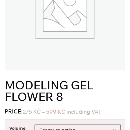
MODELING GEL
FLOWER 8
PRICE:
275
KČ
–
599
KČ
including VAT
Volume