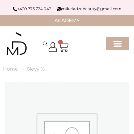
+420 773 724 042
mikeladzebeauty@gmail.com
ACADEMY
0
Home
Slevy %