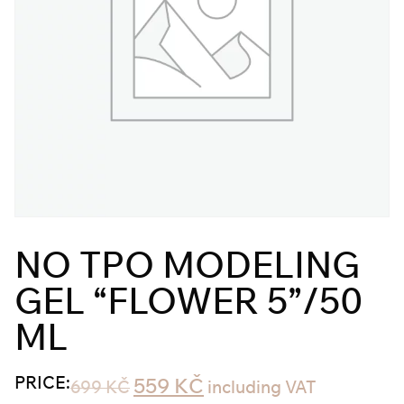
NO TPO MODELING
GEL “FLOWER 5”/50
ML
PRICE:
559
KČ
699
KČ
including VAT