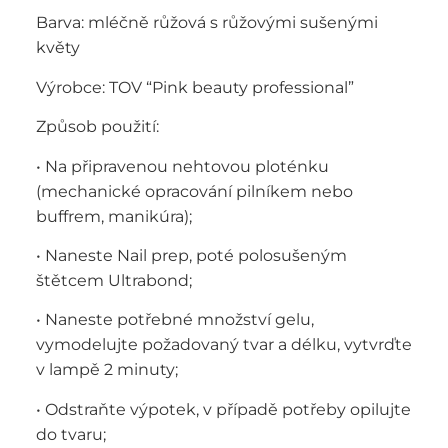
Barva: mléčně růžová s růžovými sušenými
květy
Výrobce: TOV “Pink beauty professional”
Způsob použití:
• Na připravenou nehtovou ploténku
(mechanické opracování pilníkem nebo
buffrem, manikúra);
• Naneste Nail prep, poté polosušeným
štětcem Ultrabond;
• Naneste potřebné množství gelu,
vymodelujte požadovaný tvar a délku, vytvrďte
v lampě 2 minuty;
• Odstraňte výpotek, v případě potřeby opilujte
do tvaru;