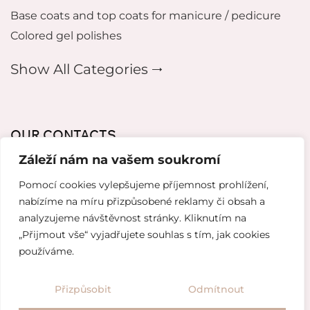
Base coats and top coats for manicure / pedicure
Colored gel polishes
Show All Categories 🠂
OUR CONTACTS
Záleží nám na vašem soukromí
mikeladzebeauty@gmail.com
Pomocí cookies vylepšujeme příjemnost prohlížení,
+420 773 724 042
nabízíme na míru přizpůsobené reklamy či obsah a
analyzujeme návštěvnost stránky. Kliknutím na
Thámova 221, 186 00 Karlín, Česko
„Přijmout vše“ vyjadřujete souhlas s tím, jak cookies
používáme.
Website created by
Topranker.cz
Přizpůsobit
Odmítnout