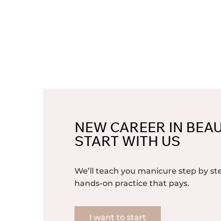
NEW CAREER IN BEA
START WITH US
We’ll teach you manicure step by 
hands-on practice that pays.
I want to start