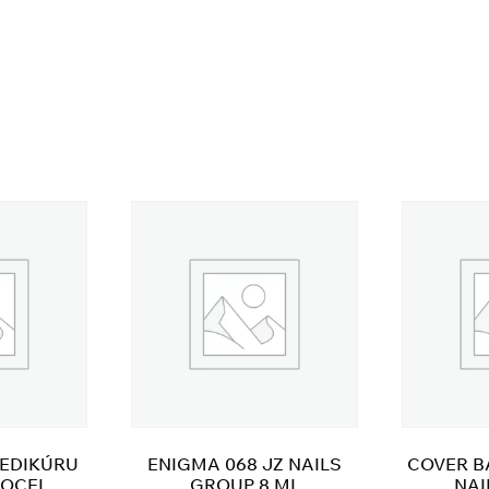
PEDIKÚRU
ENIGMA 068 JZ NAILS
COVER B
 OCEL
GROUP 8 ML
NAI