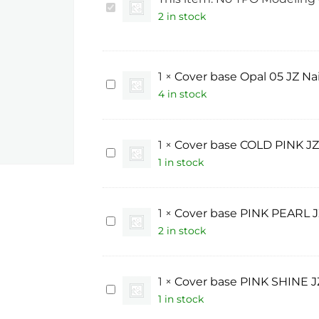
No
TPO
2 in stock
Modeling
gel
“Flower
in
milk
1
×
Cover base Opal 05 JZ Na
Cover
4”/
base
4 in stock
50
Opal
ml
05
JZ
Nails
1
×
Cover base COLD PINK JZ
Group
Cover
base
1 in stock
COLD
PINK
JZ
Nails
1
×
Cover base PINK PEARL J
Group
Cover
base
2 in stock
PINK
PEARL
JZ
Nails
1
×
Cover base PINK SHINE J
Group
Cover
base
1 in stock
PINK