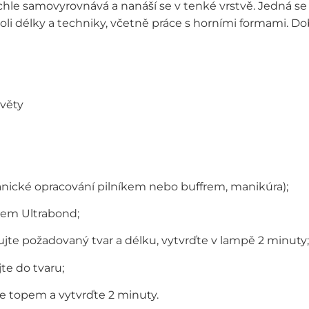
chle samovyrovnává a nanáší se v tenké vrstvě. Jedná se o
li délky a techniky, včetně práce s horními formami. Dob
květy
nické opracování pilníkem nebo buffrem, manikúra);
cem Ultrabond;
jte požadovaný tvar a délku, vytvrďte v lampě 2 minuty;
te do tvaru;
e topem a vytvrďte 2 minuty.