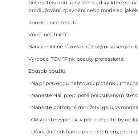
Gel má tekutou konzistenci, díky které se ry
prodlužování, zpevnění nebo modelaci jakéko
Konzistence: tekutá
Vůně: neutrální
Barva: mléčně růžová s růžovými sušenými 
Výrobce: TOV “Pink beauty professional”
Způsob použití:
• Na připravenou nehtovou ploténku (mecha
• Naneste Nail prep, poté polosušeným štět
• Naneste potřebné množství gelu, vymodelu
• Odstraňte výpotek, v případě potřeby opiluj
• Důkladně odstraňte prach štětcem, přetřet