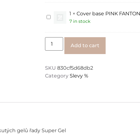
SHINE
JZ
Nails
1
×
Cover base PINK FANTON 
Group
Cover
base
7 in stock
PINK
FANTON
JZ
Nails
Alternative:
Add to cart
Group
SKU
830cf5d68db2
Category
Slevy %
kutých gelů řady Super Gel