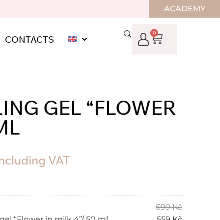
ACADEMY
0
CONTACTS
ING GEL “FLOWER
 ML
including VAT
699
Kč
el “Flower in milk 4”/ 50 ml
559
Kč