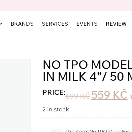
BRANDS
SERVICES
EVENTS
REVIEW
NO TPO MODEL
IN MILK 4”/ 50
PRICE:
559
KČ
699
KČ
2 in stock
This item:
No TPO Modeling g