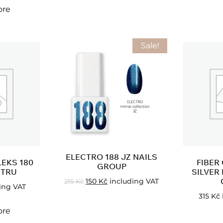
ore
Sale!
ELECTRO 188 JZ NAILS
EKS 180
FIBER
GROUP
ETRU
SILVER 
150
Kč
including VAT
215
Kč
ing VAT
315
Kč
ore