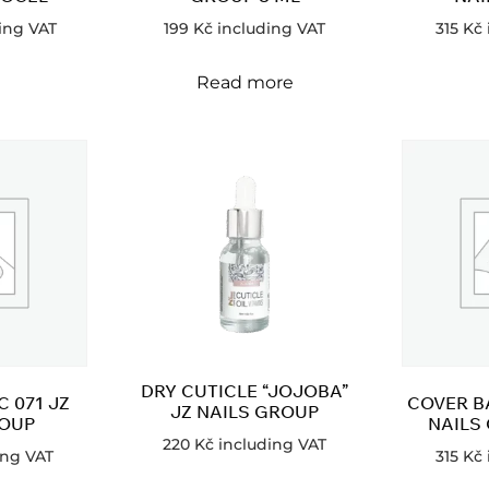
ing VAT
199
Kč
including VAT
315
Kč
Read more
DRY CUTICLE “JOJOBA”
 071 JZ
COVER B
JZ NAILS GROUP
ROUP
NAILS
220
Kč
including VAT
ing VAT
315
Kč