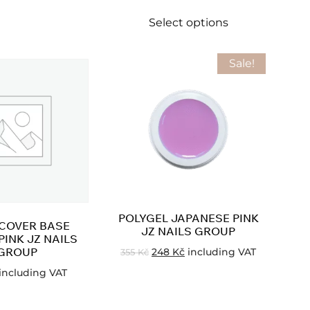
Select options
Sale!
POLYGEL JAPANESE PINK
 COVER BASE
JZ NAILS GROUP
PINK JZ NAILS
GROUP
248
Kč
including VAT
355
Kč
including VAT