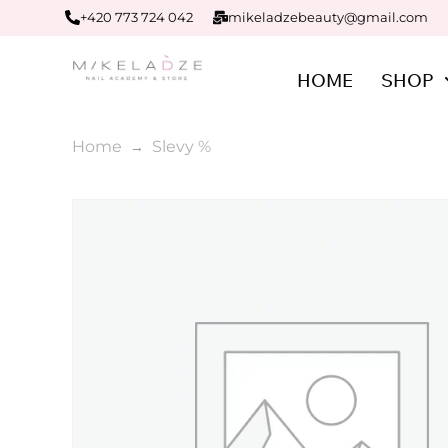
+420 773 724 042
mikeladzebeauty@gmail.com
HOME
SHOP
Home
Slevy %