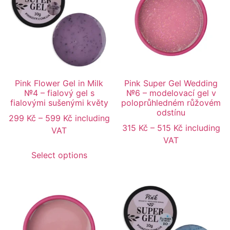
Pink Flower Gel in Milk
Pink Super Gel Wedding
№4 – fialový gel s
№6 – modelovací gel v
fialovými sušenými květy
poloprůhledném růžovém
odstínu
299
Kč
–
599
Kč
including
315
Kč
–
515
Kč
including
VAT
VAT
Select options