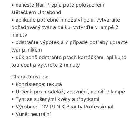
• naneste Nail Prep a poté polosuchem
štětečkem Ultrabond
• aplikujte potřebné množství gelu, vytvarujte
požadovaný tvar a délku, vytvrďte v lampě 2
minuty
• odstraňte výpotek a v případě potřeby upravte
tvar pilníkem
• důkladně odstraňte prach kartáčkem, aplikujte
top coat a vytvrďte 2 minuty
Charakteristika:
• Konzistence: tekutá
• Určení: pro modeláž, zpevnění, nepálí v lampě
• Typ: se sušenými květy a třpytkami
• Výrobce: TOV P.I.N.K Beauty Professional
• Vůně: neutrální