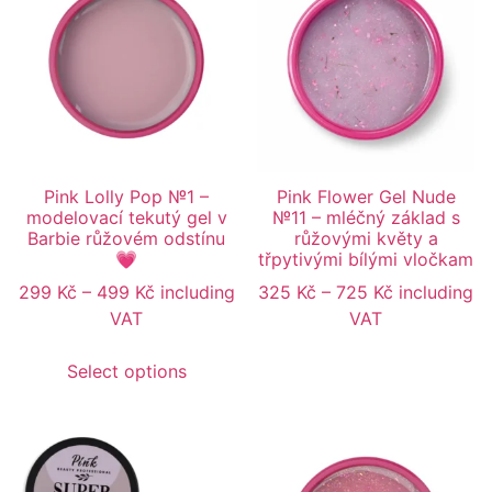
Pink Lolly Pop №1 –
Pink Flower Gel Nude
modelovací tekutý gel v
№11 – mléčný základ s
Barbie růžovém odstínu
růžovými květy a
💗
třpytivými bílými vločkam
299
Kč
–
499
Kč
including
325
Kč
–
725
Kč
including
VAT
VAT
Select options