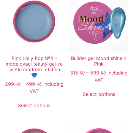
Pink Lolly Pop №4 –
Builder gel Mood shine 4
modelovací tekutý gel ve
Pink
světle modrém odstínu
315
Kč
–
599
Kč
including
💙
VAT
299
Kč
–
499
Kč
including
VAT
Select options
Select options