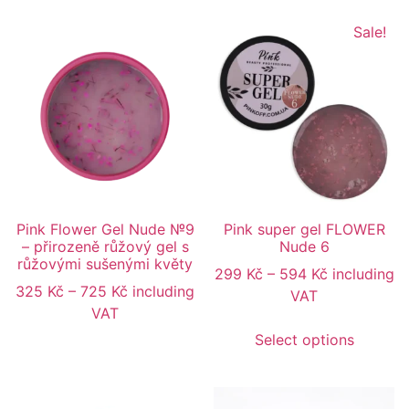
Sale!
Pink Flower Gel Nude №9
Pink super gel FLOWER
– přirozeně růžový gel s
Nude 6
růžovými sušenými květy
299
Kč
–
594
Kč
including
325
Kč
–
725
Kč
including
VAT
VAT
Select options