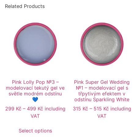
Related Products
Pink Lolly Pop №3 –
Pink Super Gel Wedding
modelovací tekutý gel ve
№1 – modelovací gel s
světle modrém odstínu
třpytivým efektem v
💙
odstínu Sparkling White
299
Kč
–
499
Kč
including
315
Kč
–
515
Kč
including
VAT
VAT
Select options