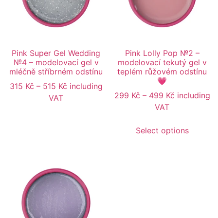
Pink Super Gel Wedding
Pink Lolly Pop №2 –
№4 – modelovací gel v
modelovací tekutý gel v
mléčně stříbrném odstínu
teplém růžovém odstínu
💗
315
Kč
–
515
Kč
including
299
Kč
–
499
Kč
including
VAT
VAT
Select options