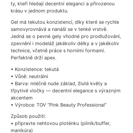
ty, kteří hledají decentní eleganci a přirozenou
krásu v jednom produktu.
Gel má tekutou konzistenci, díky které se rychle
samovyrovnává a nanáší se v tenké vrstvě.
Jedná se o pevné gely vhodné pro prodlužování,
zpevnění i modeláž jakékoliv délky a v jakékoliv
technice, včetně práce s horními formami.
Perfektně drží apex.
• Konzistence: tekutá
• Vůně: neutrální
• Barva: mléčně nude základ, žluté květy a
třpytivé vločky — decentní elegance s výrazným
akcentem
• Výrobce: TOV “Pink Beauty Professional”
Způsob použití:
• připravte nehtovou ploténku (pilník/buffer,
manikúra)