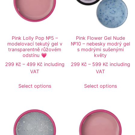
Pink Lolly Pop №5 –
Pink Flower Gel Nude
modelovací tekutý gel v
№10 – nebesky modrý gel
transparentně růžovém
s modrými sušenými
odstínu 💗
květy
299
Kč
–
499
Kč
including
299
Kč
–
599
Kč
including
VAT
VAT
Select options
Select options