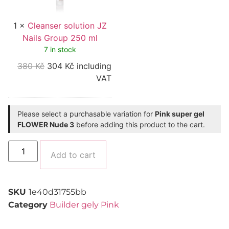
250
ml
1
×
Cleanser solution JZ
Nails Group 250 ml
7 in stock
380
Kč
304
Kč
including
VAT
Please select a purchasable variation for
Pink super gel
FLOWER Nude 3
before adding this product to the cart.
Alternative:
Add to cart
SKU
1e40d31755bb
Category
Builder gely Pink