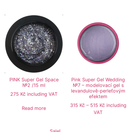
PINK Super Gel Space
Pink Super Gel Wedding
№2 /15 ml
№7 – modelovací gel s
levandulově-perleťovým
275
Kč
including VAT
efektem
315
Kč
–
515
Kč
including
Read more
VAT
Sale!