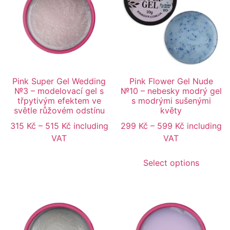
Pink Super Gel Wedding
Pink Flower Gel Nude
№3 – modelovací gel s
№10 – nebesky modrý gel
třpytivým efektem ve
s modrými sušenými
světle růžovém odstínu
květy
315
Kč
–
515
Kč
including
299
Kč
–
599
Kč
including
VAT
VAT
Select options