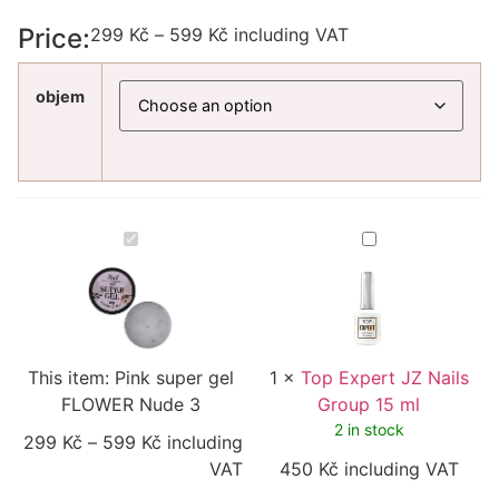
Price:
299
Kč
–
599
Kč
including VAT
objem
Pink
Top
super
Expert
gel
JZ
FLOWER
Nails
Nude
Group
3
15
ml
This item:
Pink super gel
1
×
Top Expert JZ Nails
FLOWER Nude 3
Group 15 ml
2 in stock
299
Kč
–
599
Kč
including
VAT
450
Kč
including VAT