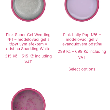
Pink Super Gel Wedding
Pink Lolly Pop №6 –
№1 – modelovací gel s
modelovací gel v
třpytivým efektem v
levandulovém odstínu
odstínu Sparkling White
299
Kč
–
699
Kč
including
315
Kč
–
515
Kč
including
VAT
VAT
Select options