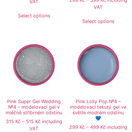
299
Kč
–
599
Kč
including
VAT
VAT
Select options
Select options
Pink Super Gel Wedding
Pink Lolly Pop №4 –
№4 – modelovací gel v
modelovací tekutý gel ve
mléčně stříbrném odstínu
světle modrém odstínu
💙
315
Kč
–
515
Kč
including
299
Kč
–
499
Kč
including
VAT