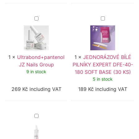
Ultrabond+pantenol
JEDNORÁZOVÉ
JZ
BÍLÉ
Nails
PILNÍKY
Group
EXPERT
DFE-
40-
180
SOFT
1
×
Ultrabond+pantenol
1
×
JEDNORÁZOVÉ BÍLÉ
BASE
(30
JZ Nails Group
PILNÍKY EXPERT DFE-40-
KS)
9 in stock
180 SOFT BASE (30 KS)
5 in stock
269
Kč
including VAT
189
Kč
including VAT
Cleanser
solution
JZ
Nails
Group