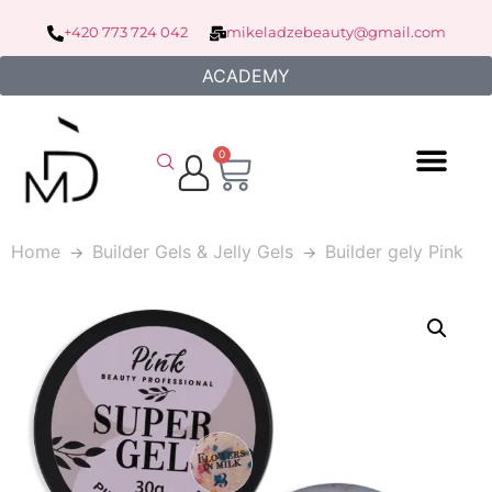
+420 773 724 042
mikeladzebeauty@gmail.com
ACADEMY
0
Home
Builder Gels & Jelly Gels
Builder gely Pink