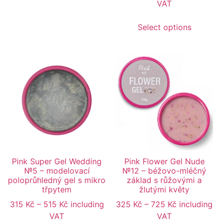
VAT
Select options
Pink Super Gel Wedding
Pink Flower Gel Nude
№5 – modelovací
№12 – béžovo-mléčný
poloprůhledný gel s mikro
základ s růžovými a
třpytem
žlutými květy
315
Kč
–
515
Kč
including
325
Kč
–
725
Kč
including
VAT
VAT