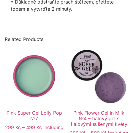
• Důkladně odstraňte prach štětcem, přetřete
topem a vytvrďte 2 minuty.
Related Products
Pink Super Gel Lolly Pop
Pink Flower Gel in Milk
№7
№4 – fialový gel s
fialovými sušenými květy
299
Kč
–
499
Kč
including