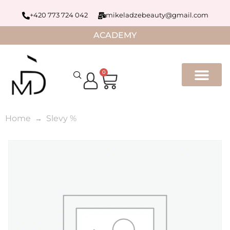
+420 773 724 042
mikeladzebeauty@gmail.com
ACADEMY
0
Home
Slevy %