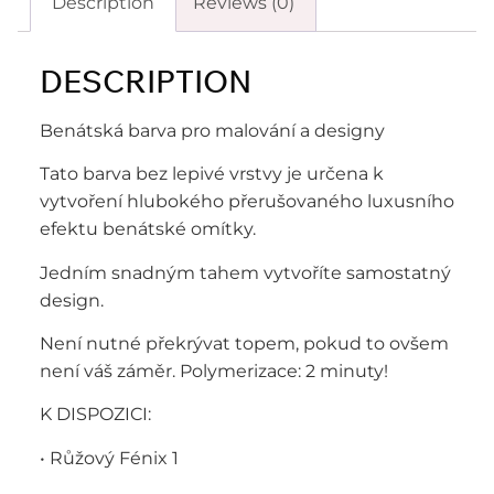
Description
Reviews (0)
DESCRIPTION
Benátská barva pro malování a designy
Tato barva bez lepivé vrstvy je určena k
vytvoření hlubokého přerušovaného luxusního
efektu benátské omítky.
Jedním snadným tahem vytvoříte samostatný
design.
Není nutné překrývat topem, pokud to ovšem
není váš záměr. Polymerizace: 2 minuty!
K DISPOZICI:
• Růžový Fénix 1