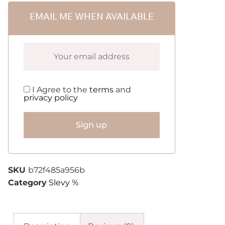
EMAIL ME WHEN AVAILABLE
I Agree to the
terms
and
privacy policy
Sign up
SKU
b72f485a956b
Category
Slevy %