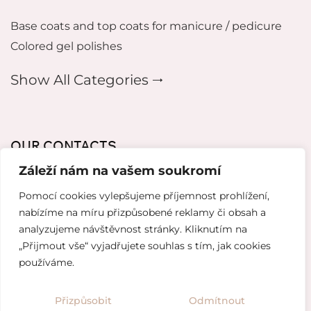
Base coats and top coats for manicure / pedicure
Colored gel polishes
Show All Categories 🠂
OUR CONTACTS
Záleží nám na vašem soukromí
mikeladzebeauty@gmail.com
Pomocí cookies vylepšujeme příjemnost prohlížení,
+420 773 724 042
nabízíme na míru přizpůsobené reklamy či obsah a
analyzujeme návštěvnost stránky. Kliknutím na
Thámova 221, 186 00 Karlín, Česko
„Přijmout vše“ vyjadřujete souhlas s tím, jak cookies
používáme.
Website created by
Topranker.cz
Přizpůsobit
Odmítnout