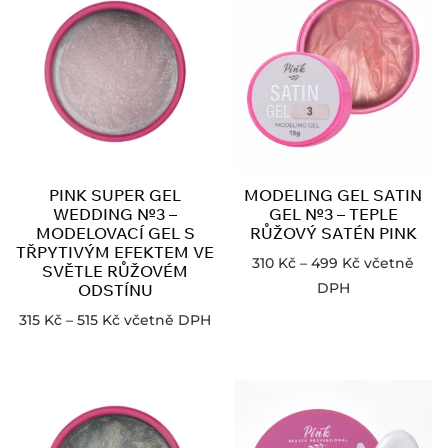
PINK SUPER GEL
MODELING GEL SATIN
WEDDING №3 –
GEL №3 – TEPLE
MODELOVACÍ GEL S
RŮŽOVÝ SATÉN PINK
TŘPYTIVÝM EFEKTEM VE
310
Kč
–
499
Kč
včetně
SVĚTLE RŮŽOVÉM
DPH
ODSTÍNU
315
Kč
–
515
Kč
včetně DPH