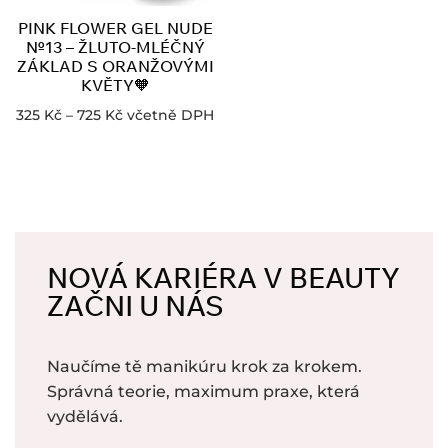
PINK FLOWER GEL NUDE
№13 – ŽLUTO-MLÉČNÝ
ZÁKLAD S ORANŽOVÝMI
KVĚTY🧡
325
Kč
–
725
Kč
včetně DPH
NOVÁ KARIÉRA V BEAUTY
ZAČNI U NÁS
Naučíme tě manikúru krok za krokem.
Správná teorie, maximum praxe, která
vydělává.