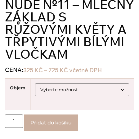
NUDE №11 – MLÉČNÝ
ZÁKLAD S
RŮŽOVÝMI KVĚTY A
TŘPYTIVÝMI BÍLÝMI
VLOČKAM
CENA:
325
KČ
–
725
KČ
včetně DPH
Objem
Alternative:
Přidat do košíku