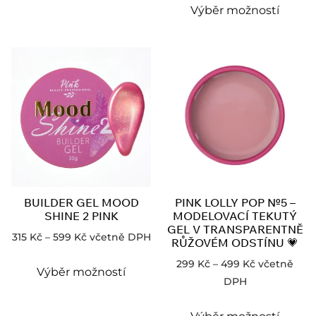
Výběr možností
BUILDER GEL MOOD
PINK LOLLY POP №5 –
SHINE 2 PINK
MODELOVACÍ TEKUTÝ
GEL V TRANSPARENTNĚ
315
Kč
–
599
Kč
včetně DPH
RŮŽOVÉM ODSTÍNU 💗
299
Kč
–
499
Kč
včetně
Výběr možností
DPH