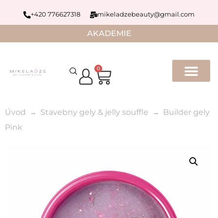
+420 776627318
mikeladzebeauty@gmail.com
AKADEMIE
0
Úvod
Stavebny gely & jelly souffle
Builder gely
Pink