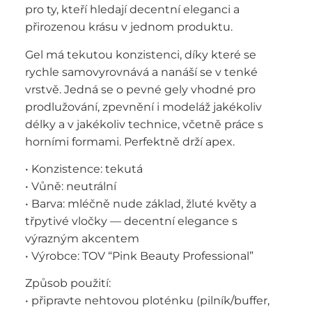
pro ty, kteří hledají decentní eleganci a
přirozenou krásu v jednom produktu.
Gel má tekutou konzistenci, díky které se
rychle samovyrovnává a nanáší se v tenké
vrstvě. Jedná se o pevné gely vhodné pro
prodlužování, zpevnění i modeláž jakékoliv
délky a v jakékoliv technice, včetně práce s
horními formami. Perfektně drží apex.
• Konzistence: tekutá
• Vůně: neutrální
• Barva: mléčně nude základ, žluté květy a
třpytivé vločky — decentní elegance s
výrazným akcentem
• Výrobce: TOV “Pink Beauty Professional”
Způsob použití:
• připravte nehtovou ploténku (pilník/buffer,