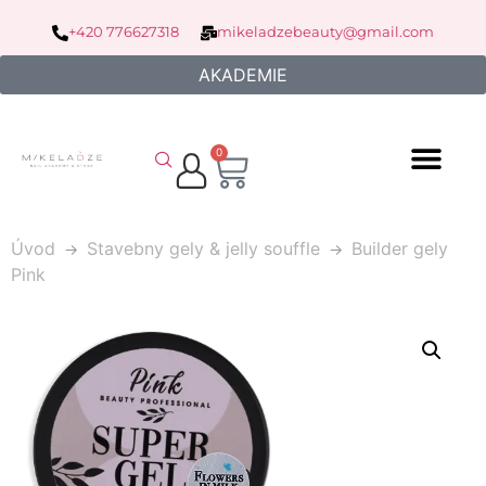
+420 776627318
mikeladzebeauty@gmail.com
AKADEMIE
0
Úvod
Stavebny gely & jelly souffle
Builder gely
Pink