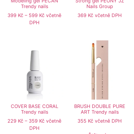
Modeling gel PECAN
Strong gel PEONY JZ
Trendy nails
Nails Group
399
Kč
–
599
Kč
včetně
369
Kč
včetně DPH
DPH
COVER BASE CORAL
BRUSH DOUBLE PURE
Trendy nails
ART Trendy nails
229
Kč
–
359
Kč
včetně
355
Kč
včetně DPH
DPH