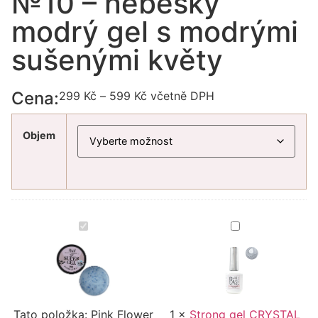
№10 – nebesky
modrý gel s modrými
sušenými květy
Cena:
299
Kč
–
599
Kč
včetně DPH
Objem
Pink
Strong
Flower
gel
Gel
CRYSTAL
Nude
JZ
№10
Nails
–
Group
nebesky
modrý
Tato položka:
gel
Pink Flower
1
×
Strong gel CRYSTAL