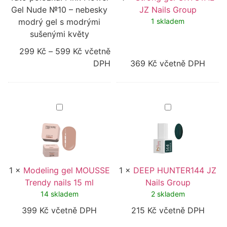
s
Gel Nude №10 – nebesky
JZ Nails Group
modrými
modrý gel s modrými
sušenými
1 skladem
květy
sušenými květy
299
Kč
–
599
Kč
včetně
DPH
369
Kč
včetně DPH
Modeling
DEEP
gel
HUNTER144
MOUSSE
JZ
Trendy
Nails
nails
Group
15
ml
1
×
Modeling gel MOUSSE
1
×
DEEP HUNTER144 JZ
Trendy nails 15 ml
Nails Group
14 skladem
2 skladem
399
Kč
včetně DPH
215
Kč
včetně DPH