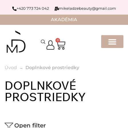
+420 773 724 042
mikeladzebeauty@gmail.com
AKADÉMIA
0
Úvod
Doplnkové prostriedky
DOPLNKOVÉ
PROSTRIEDKY
Open filter