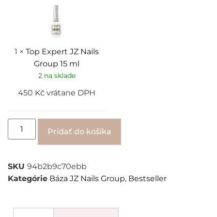
JZ
Nails
Group
15
ml
1
×
Top Expert JZ Nails
Group 15 ml
2 na sklade
450
Kč
vrátane DPH
Alternative:
Pridať do košíka
SKU
94b2b9c70ebb
Kategórie
Báza JZ Nails Group
,
Bestseller