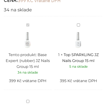
CENA:
399
KČ
vrátane DPH
34 na sklade
Base
Top
Expert
SPARKLING
(rubber)
JZ
JZ
Nails
Nails
Group
Group
15
15
ml
ml
Tento produkt:
Base
1
×
Top SPARKLING JZ
Expert (rubber) JZ Nails
Nails Group 15 ml
Group 15 ml
5 na sklade
34 na sklade
399
Kč
vrátane DPH
395
Kč
vrátane DPH
Top
Expert