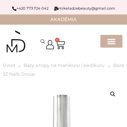
+420 773 724 042
mikeladzebeauty@gmail.com
AKADÉMIA
0
Úvod
Bázy a topy na manikúru / pedikúru
Báza
JZ Nails Group