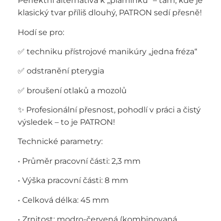
Perfektní alternativa k „plamínku“ – tam, kde je
klasický tvar příliš dlouhý, PATRON sedí přesně!
Hodí se pro:
✅ techniku přístrojové manikúry „jedna fréza“
✅ odstranění pterygia
✅ broušení otlaků a mozolů
✨ Profesionální přesnost, pohodlí v práci a čistý
výsledek – to je PATRON!
Technické parametry:
• Průměr pracovní části: 2,3 mm
• Výška pracovní části: 8 mm
• Celková délka: 45 mm
• Zrnitost: modro-červená (kombinovaná