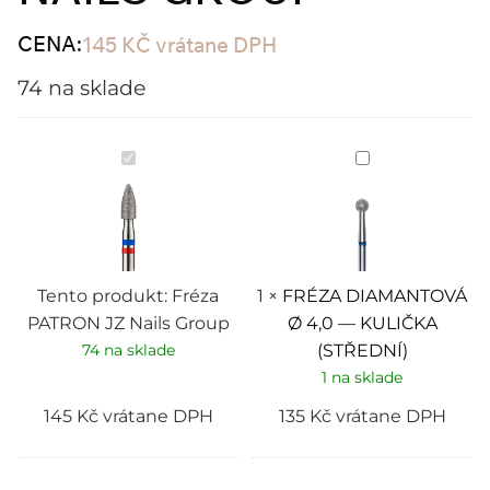
CENA:
145
KČ
vrátane DPH
74 na sklade
Fréza
FRÉZA
PATRON
DIAMANTOVÁ
JZ
Ø
Nails
4,0
Group
—
KULIČKA
(STŘEDNÍ)
Tento produkt:
Fréza
1
×
FRÉZA DIAMANTOVÁ
PATRON JZ Nails Group
Ø 4,0 — KULIČKA
74 na sklade
(STŘEDNÍ)
1 na sklade
145
Kč
vrátane DPH
135
Kč
vrátane DPH