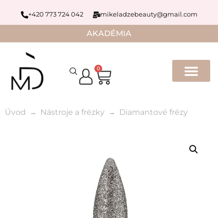
+420 773 724 042
mikeladzebeauty@gmail.com
AKADÉMIA
0
Úvod
Nástroje a frézky
Diamantové frézy