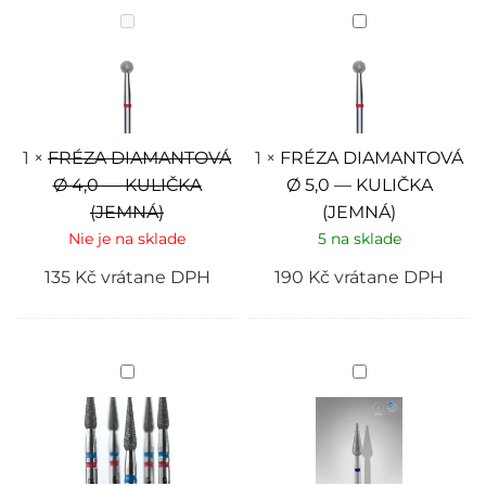
FRÉZA
FRÉZA
DIAMANTOVÁ
DIAMANTOVÁ
Ø
Ø
4,0
5,0
—
—
KULIČKA
KULIČKA
(JEMNÁ)
(JEMNÁ)
1
×
FRÉZA DIAMANTOVÁ
1
×
FRÉZA DIAMANTOVÁ
Ø 4,0 — KULIČKA
Ø 5,0 — KULIČKA
(JEMNÁ)
(JEMNÁ)
Nie je na sklade
5 na sklade
135
Kč
vrátane DPH
190
Kč
vrátane DPH
FREZA
Staleks
pro
Diamantový
pedikuru
brúsny
MRKEV
nadstavec
by
-
JZ
"pointed
NAILS
pear"