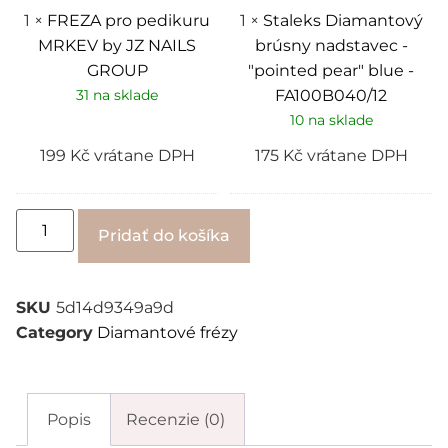
GROUP
blue
-
1
×
FREZA pro pedikuru
1
×
Staleks Diamantový
FA100B040/12
MRKEV by JZ NAILS
brúsny nadstavec -
GROUP
"pointed pear" blue -
31 na sklade
FA100B040/12
10 na sklade
199
Kč
vrátane DPH
175
Kč
vrátane DPH
Alternative:
Pridať do košíka
SKU
5d14d9349a9d
Category
Diamantové frézy
Popis
Recenzie (0)