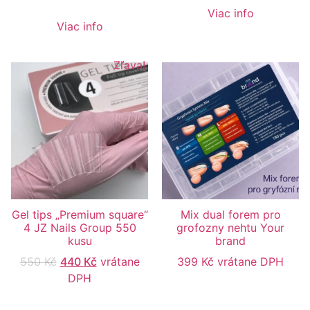
Viac info
Viac info
Zľava!
Gel tips „Premium square“
Mix dual forem pro
4 JZ Nails Group 550
grofozny nehtu Your
kusu
brand
550
Kč
440
Kč
vrátane
399
Kč
vrátane DPH
DPH