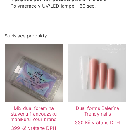
Polymerace v UV/LED lampě – 60 sec.
Súvisiace produkty
Mix dual forem na
Dual forms Balerína
stavenu francouzsku
Trendy nails
manikuru Your brand
330
Kč
vrátane DPH
399
Kč
vrátane DPH