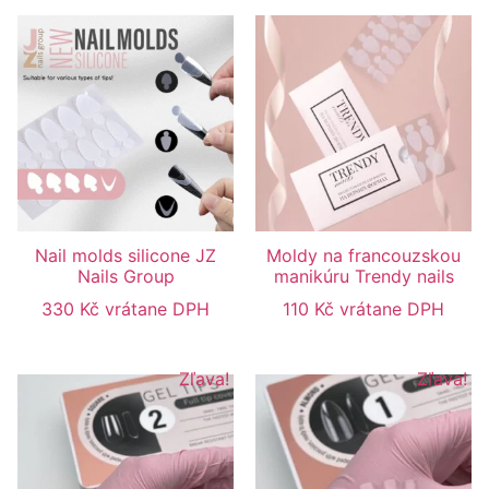
Nail molds silicone JZ
Moldy na francouzskou
Nails Group
manikúru Trendy nails
330
Kč
vrátane DPH
110
Kč
vrátane DPH
Zľava!
Zľava!