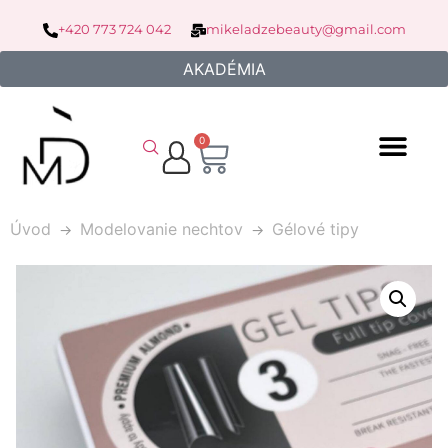
+420 773 724 042
mikeladzebeauty@gmail.com
AKADÉMIA
0
Úvod
Modelovanie nechtov
Gélové tipy