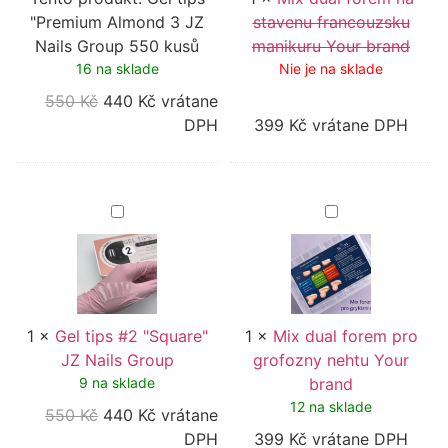
kusů
"Premium Almond 3 JZ
stavenu francouzsku
Nails Group 550 kusů
manikuru Your brand
16 na sklade
Nie je na sklade
550
Kč
440
Kč
vrátane
DPH
399
Kč
vrátane DPH
Gel
Mix
tips
dual
#2
forem
"Square"
pro
JZ
grofozny
Nails
nehtu
Group
Your
brand
1
×
Gel tips #2 "Square"
1
×
Mix dual forem pro
JZ Nails Group
grofozny nehtu Your
9 na sklade
brand
12 na sklade
550
Kč
440
Kč
vrátane
DPH
399
Kč
vrátane DPH