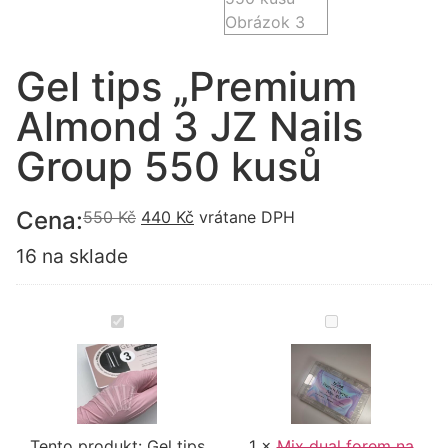
Gel tips „Premium
Almond 3 JZ Nails
Group 550 kusů
Cena:
550
Kč
440
Kč
vrátane DPH
16 na sklade
Gel
Mix
tips
dual
"Premium
forem
Almond
na
3
stavenu
JZ
francouzsku
Nails
manikuru
Group
Your
Tento produkt:
550
Gel tips
1
×
Mix dual forem na
brand