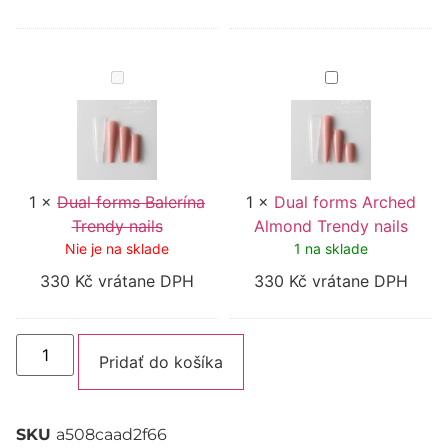
Dual
Dual
forms
forms
Balerína
Arched
Trendy
Almond
nails
Trendy
nails
1
×
Dual forms Balerína
1
×
Dual forms Arched
Trendy nails
Almond Trendy nails
Nie je na sklade
1 na sklade
330
Kč
vrátane DPH
330
Kč
vrátane DPH
Alternative:
Pridať do košíka
SKU
a508caad2f66