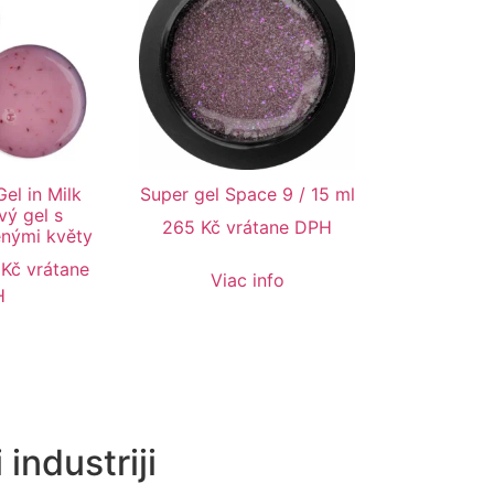
el in Milk
Super gel Space 9 / 15 ml
vý gel s
265
Kč
vrátane DPH
enými květy
5
Kč
vrátane
Viac info
H
 industriji