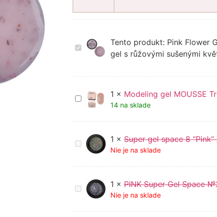
Tento produkt:
Pink Flower 
Pink
Flower
gel s růžovými sušenými kvě
Gel
in
Milk
№2
–
1
×
Modeling gel MOUSSE Tre
Modeling
mléčně
gel
14 na sklade
růžový
MOUSSE
gel
Trendy
s
nails
růžovými
15
1
×
Super gel space 8 “Pink”
sušenými
Super
ml
květy
gel
Nie je na sklade
space
8
“Pink”
/30
1
×
PINK Super Gel Space №2
PINK
ml
Super
Nie je na sklade
Gel
Space