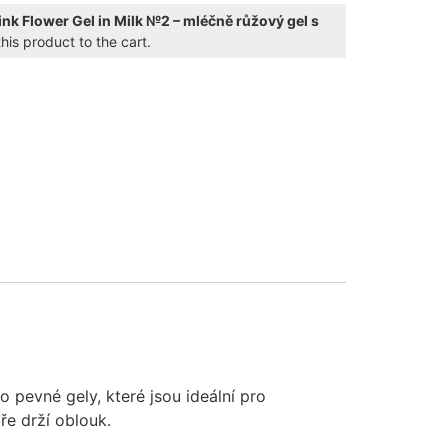
ink Flower Gel in Milk №2 – mléčně růžový gel s
his product to the cart.
ve:
 pevné gely, které jsou ideální pro
ře drží oblouk.