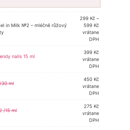
299
Kč
–
Gel in Milk №2 – mléčně růžový
599
Kč
ty
vrátane
DPH
399
Kč
ndy nails 15 ml
vrátane
DPH
450
Kč
 /30 ml
vrátane
DPH
275
Kč
 /15 ml
vrátane
DPH