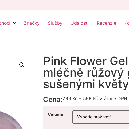
chod
Značky
Služby
Udalosti
Recenzie
K
Pink Flower Gel
mléčně růžový 
sušenými květy
Cena:
299
Kč
–
599
Kč
vrátane DPH
Volume