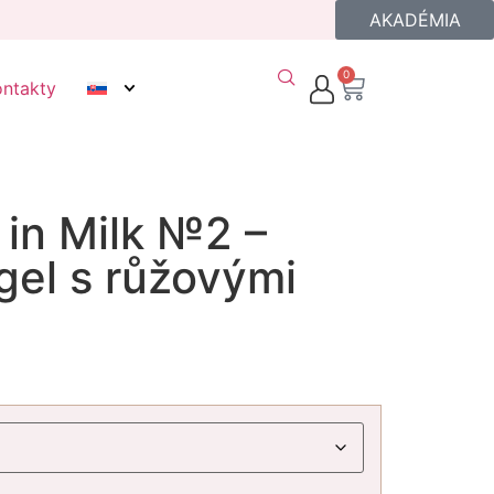
AKADÉMIA
0
ontakty
 in Milk №2 –
gel s růžovými