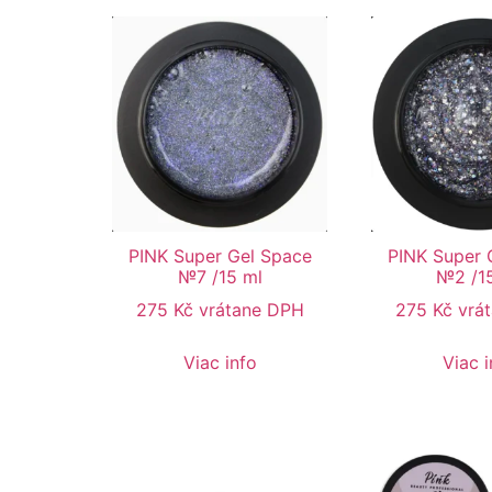
PINK Super Gel Space
PINK Super 
№7 /15 ml
№2 /1
275
Kč
vrátane DPH
275
Kč
vrá
Viac info
Viac i