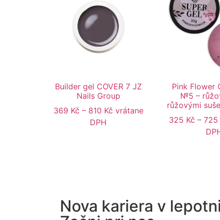
Builder gel COVER 7 JZ
Pink Flower G
Nails Group
№5 – růžo
růžovými suš
369
Kč
–
810
Kč
vrátane
325
Kč
–
72
DPH
DP
Nova kariera v lepotni