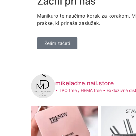
Začni pri nas
Manikuro te naučimo korak za korakom. M
prakse, ki prinaša zaslužek.
Želim začeti
mikeladze.nail.store
• TPO free / HEMA free
• Exkluzivně dist