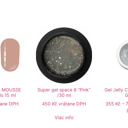
el MOUSSE
Super gel space 8 “Pink”
Gel Jelly 
ls 15 ml
/30 ml
G
tane DPH
450
Kč
vrátane DPH
355
Kč
–
Viac info