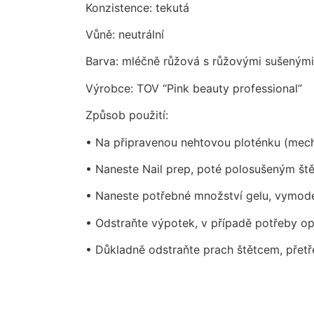
Konzistence: tekutá
Vůně: neutrální
Barva: mléčně růžová s růžovými sušenými
Výrobce: TOV “Pink beauty professional”
Způsob použití:
• Na připravenou nehtovou ploténku (mech
• Naneste Nail prep, poté polosušeným št
• Naneste potřebné množství gelu, vymodel
• Odstraňte výpotek, v případě potřeby opi
• Důkladně odstraňte prach štětcem, přetř