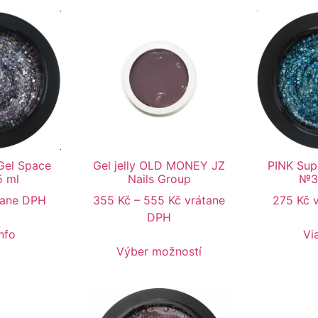
Gel Space
Gel jelly OLD MONEY JZ
PINK Sup
5 ml
Nails Group
№3 
tane DPH
355
Kč
–
555
Kč
vrátane
275
Kč
DPH
nfo
Vi
Výber možností