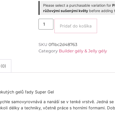
№2
/15
Please select a purchasable variation for
P
ml
růžovými sušenými květy
before adding t
Alternati
Pridať do košíka
SKU
0f1bc2d48763
Category
Builder gély & Jelly gély
 (0)
ekutých gelů řady Super Gel
rychle samovyrovnává a nanáší se v tenké vrstvě. Jedná se o
koli délky a techniky, včetně práce s horními formami. Dob