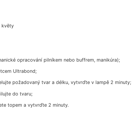
 květy
anické opracování pilníkem nebo buffrem, manikúra);
ětcem Ultrabond;
ujte požadovaný tvar a délku, vytvrďte v lampě 2 minuty;
lujte do tvaru;
ete topem a vytvrďte 2 minuty.