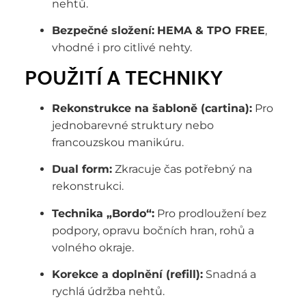
nehtů.
Bezpečné složení:
HEMA & TPO FREE
,
vhodné i pro citlivé nehty.
POUŽITÍ A TECHNIKY
Rekonstrukce na šabloně (cartina):
Pro
jednobarevné struktury nebo
francouzskou manikúru.
Dual form:
Zkracuje čas potřebný na
rekonstrukci.
Technika „Bordo“:
Pro prodloužení bez
podpory, opravu bočních hran, rohů a
volného okraje.
Korekce a doplnění (refill):
Snadná a
rychlá údržba nehtů.