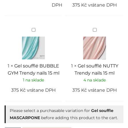
DPH
375
Kč
vrátane DPH
Gel
Gel
soufflé
soufflé
BUBBLE
NUTTY
GYM
Trendy
Trendy
nails
nails
15
15
ml
ml
1
×
Gel soufflé BUBBLE
1
×
Gel soufflé NUTTY
GYM Trendy nails 15 ml
Trendy nails 15 ml
1 na sklade
4 na sklade
375
Kč
vrátane DPH
375
Kč
vrátane DPH
Please select a purchasable variation for
Gel souffle
MASCARPONE
before adding this product to the cart.