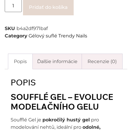
Alternative:
Pridať do košíka
SKU
b4a2df971baf
Category
Gélový suflé Trendy Nails
Popis
Ďalšie informácie
Recenzie (0)
POPIS
SOUFFLÉ GEL – EVOLUCE
MODELAČNÍHO GELU
Soufflé Gel je
pokročilý hustý gel
pro
modelování nehtů, ideální pro
odolné,