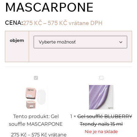
MASCARPONE
CENA:
275
KČ
–
575
KČ
vrátane DPH
objem
Gel
Gel
souffle
soufflé
MASCARPONE
BLUBERRY
Trendy
nails
15
ml
Tento produkt:
Gel
1
×
Gel soufflé BLUBERRY
souffle MASCARPONE
Trendy nails 15 ml
Nie je na sklade
275
Kč
–
575
Kč
vrátane