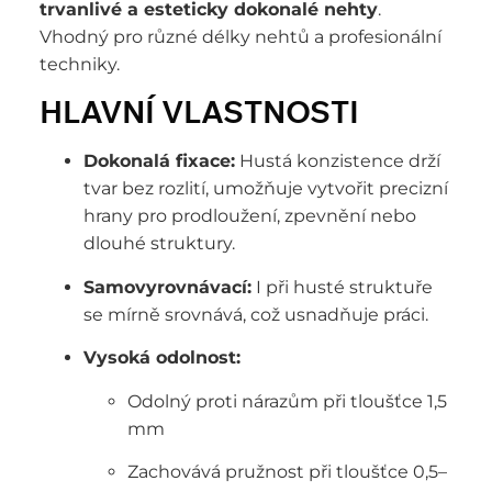
trvanlivé a esteticky dokonalé nehty
.
Vhodný pro různé délky nehtů a profesionální
techniky.
HLAVNÍ VLASTNOSTI
Dokonalá fixace:
Hustá konzistence drží
tvar bez rozlití, umožňuje vytvořit precizní
hrany pro prodloužení, zpevnění nebo
dlouhé struktury.
Samovyrovnávací:
I při husté struktuře
se mírně srovnává, což usnadňuje práci.
Vysoká odolnost:
Odolný proti nárazům při tloušťce 1,5
mm
Zachovává pružnost při tloušťce 0,5–