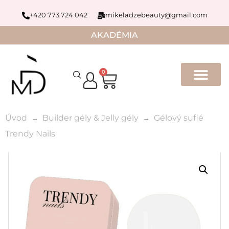
+420 773 724 042
mikeladzebeauty@gmail.com
AKADÉMIA
0
Úvod
Builder gély & Jelly gély
Gélový suflé
Trendy Nails