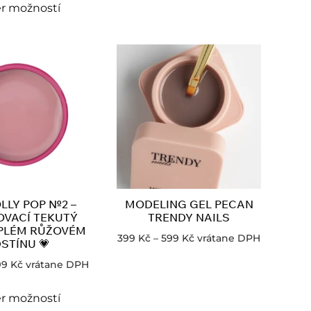
r možností
OLLY POP №2 –
MODELING GEL PECAN
VACÍ TEKUTÝ
TRENDY NAILS
EPLÉM RŮŽOVÉM
399
Kč
–
599
Kč
vrátane DPH
STÍNU 💗
99
Kč
vrátane DPH
r možností