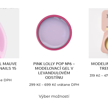
L MAUVE
PINK LOLLY POP №6 –
MODELI
NAILS 15
MODELOVACÍ GEL V
TRE
LEVANDULOVÉM
319
Kč
–
4
ODSTÍNU
ne DPH
299
Kč
–
699
Kč
vrátane DPH
Výber možností