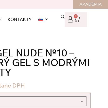
AKADÉMIA
0
E
KONTAKTY
GEL NUDE №10 –
Ý GEL S MODRÝMI
TY
tane DPH