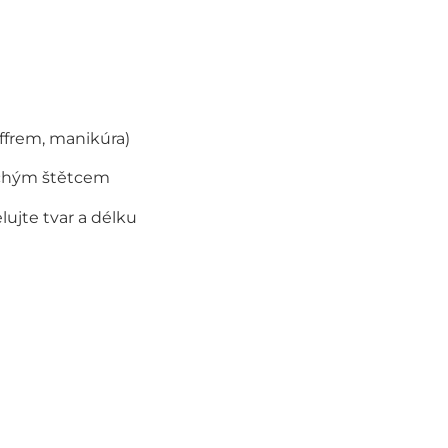
uffrem, manikúra)
uchým štětcem
ujte tvar a délku