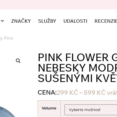
ZNAČKY
SLUŽBY
UDALOSTI
RECENZI
ly Pink
PINK FLOWER 
NEBESKY MODR
SUŠENÝMI KVĚ
CENA:
299
KČ
–
599
KČ
vrá
Volume