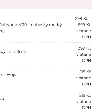
299
Kč
–
 Gel Nude №10 – nebesky modrý
599
Kč
ěty
vrátane
DPH
399
Kč
y nails 15 ml
vrátane
DPH
215
Kč
s Group
vrátane
DPH
215
Kč
up
vrátane
DPH