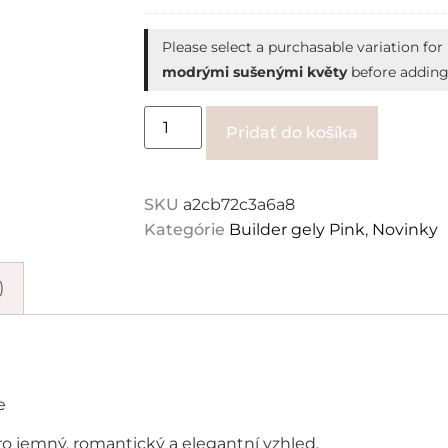
Nails
Group
Please select a purchasable variation for
modrými sušenými květy
before adding 
Alternati
Pridať do košíka
SKU
a2cb72c3a6a8
Kategórie
Builder gely Pink
,
Novinky
)
e
o jemný, romantický a elegantní vzhled.