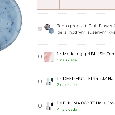
Tento produkt:
Pink Flower
Pink
Flower
gel s modrými sušenými kv
Gel
Nude
№10
–
nebesky
1
×
Modeling gel BLUSH Trend
Modeling
modrý
gel
5 na sklade
gel
BLUSH
s
Trendy
modrými
nails
sušenými
15
květy
1
×
DEEP HUNTER144 JZ Nail
ml
DEEP
HUNTER144
2 na sklade
JZ
Nails
Group
1
×
ENIGMA 068 JZ Nails Gro
ENIGMA
068
4 na sklade
JZ