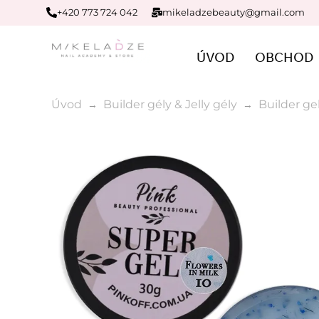
+420 773 724 042
mikeladzebeauty@gmail.com
ÚVOD
OBCHOD
Úvod
Builder gély & Jelly gély
Builder ge