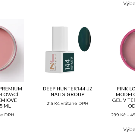
Výbe
 PREMIUM
DEEP HUNTER144 JZ
PINK L
ELOVACÍ
NAILS GROUP
MODELO
ÉMIOVÉ
GEL V T
215
Kč
vrátane DPH
5 ML
OD
ne DPH
299
Kč
–
4
Výbe