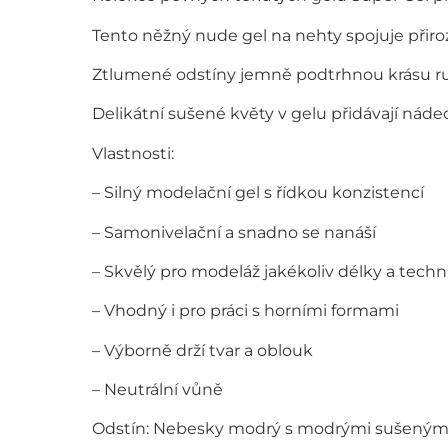
Tento něžný nude gel na nehty spojuje přiro
Ztlumené odstíny jemně podtrhnou krásu ruk
Delikátní sušené květy v gelu přidávají náde
Vlastnosti:
– Silný modelační gel s řídkou konzistencí
– Samonivelační a snadno se nanáší
– Skvělý pro modeláž jakékoliv délky a techn
– Vhodný i pro práci s horními formami
– Výborně drží tvar a oblouk
– Neutrální vůně
Odstín: Nebesky modrý s modrými sušenými