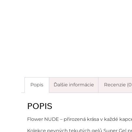
Popis
Ďalšie informácie
Recenzie (0
POPIS
Flower NUDE – přirozená krása v každé kapc
Kolekce pevných tekutých gelů Super Gel pr