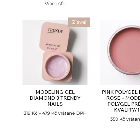
Viac info
Zľava!
MODELING GEL
PINK POLYGEL
DIAMOND 3 TRENDY
ROSE – MOD
NAILS
POLYGEL PR
KVALITY/1
319
Kč
–
479
Kč
vrátane DPH
350
Kč
vráta