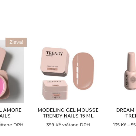
Zľava!
L AMORE
MODELING GEL MOUSSE
DREAM 
AILS
TRENDY NAILS 15 ML
TRE
rátane DPH
399
Kč
vrátane DPH
135
Kč
–
5