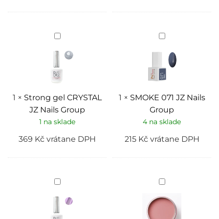
Strong
SMOKE
gel
071
CRYSTAL
JZ
JZ
Nails
Nails
Group
Group
1
×
Strong gel CRYSTAL
1
×
SMOKE 071 JZ Nails
JZ Nails Group
Group
1 na sklade
4 na sklade
369
Kč
vrátane DPH
215
Kč
vrátane DPH
Strong
Pink
gel
Polygel
PEONY
Premium
JZ
Rose
Nails
–
Group
modelovací