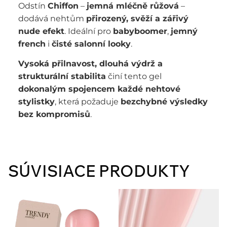
Odstín
Chiffon
–
jemná mléčně růžová
–
dodává nehtům
přirozený, svěží a zářivý
nude efekt
. Ideální pro
babyboomer
,
jemný
french
i
čisté salonní looky
.
Vysoká přilnavost, dlouhá výdrž a
strukturální stabilita
činí tento gel
dokonalým spojencem každé nehtové
stylistky
, která požaduje
bezchybné výsledky
bez kompromisů
.
SÚVISIACE PRODUKTY