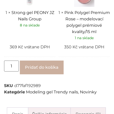
polygel
prémiové
kvality/15
1
×
Strong gel PEONY JZ
1
×
Pink Polygel Premium
ml
Nails Group
Rose – modelovací
8 na sklade
polygel prémiové
kvality/15 ml
1 na sklade
369
Kč
vrátane DPH
350
Kč
vrátane DPH
Alternative:
Pridať do košíka
SKU
d77faf192989
Kategórie
Modeling gel Trendy nails
,
Novinky