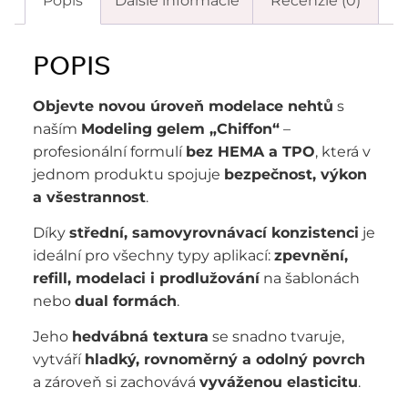
Popis
Ďalšie informácie
Recenzie (0)
POPIS
Objevte novou úroveň modelace nehtů
s
naším
Modeling gelem „Chiffon“
–
profesionální formulí
bez HEMA a TPO
, která v
jednom produktu spojuje
bezpečnost, výkon
a všestrannost
.
Díky
střední, samovyrovnávací konzistenci
je
ideální pro všechny typy aplikací:
zpevnění,
refill, modelaci i prodlužování
na šablonách
nebo
dual formách
.
Jeho
hedvábná textura
se snadno tvaruje,
vytváří
hladký, rovnoměrný a odolný povrch
a zároveň si zachovává
vyváženou elasticitu
.