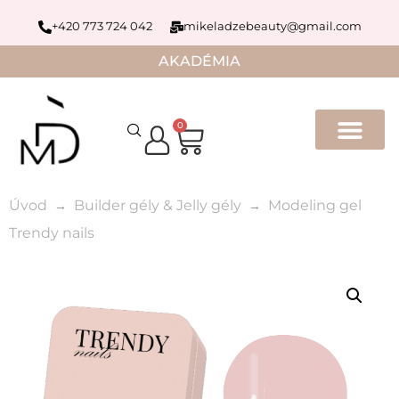
+420 773 724 042
mikeladzebeauty@gmail.com
AKADÉMIA
0
Úvod
Builder gély & Jelly gély
Modeling gel
Trendy nails