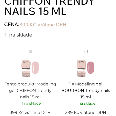
CHIFFON TRENDY
NAILS 15 ML
CENA:
399
KČ
vrátane DPH
11 na sklade
Modeling
Modeling
gel
gel
CHIFFON
BOURBON
Trendy
Trendy
nails
nails
15
15
ml
ml
Tento produkt:
Modeling
1
×
Modeling gel
gel CHIFFON Trendy
BOURBON Trendy nails
nails 15 ml
15 ml
11 na sklade
1 na sklade
399
Kč
vrátane DPH
399
Kč
vrátane DPH