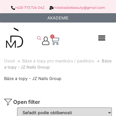
+420 773 724 042
mikeladzebeauty@gmail.com
AKADEMIE
0
Úvod
Báze a topy pro manikúru / pedikúru
Báze
a topy - JZ Nails Group
Báze a topy - JZ Nails Group
Open filter