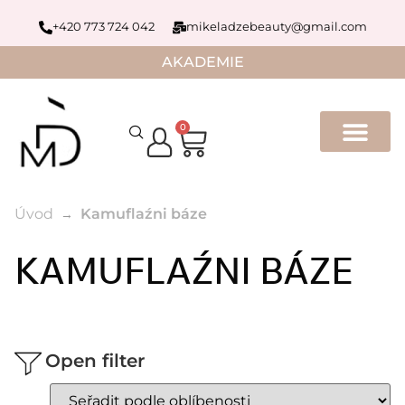
+420 773 724 042
mikeladzebeauty@gmail.com
AKADEMIE
0
Úvod
Kamuflaźni báze
KAMUFLAŹNI BÁZE
Open filter