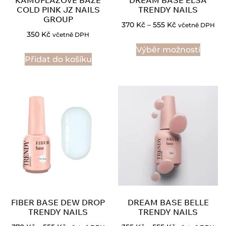
KAMUFLÁŹOVÉ BÁZE
DREAM BASE ELSA
COLD PINK JZ NAILS
TRENDY NAILS
GROUP
370
Kč
–
555
Kč
včetně DPH
350
Kč
včetně DPH
Výběr možností
Přidat do košíku
FIBER BASE DEW DROP
DREAM BASE BELLE
TRENDY NAILS
TRENDY NAILS