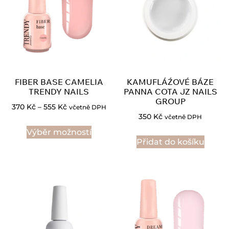
FIBER BASE CAMELIA
KAMUFLÁŹOVÉ BÁZE
TRENDY NAILS
PANNA COTA JZ NAILS
GROUP
370
Kč
–
555
Kč
včetně DPH
350
Kč
včetně DPH
Výběr možností
Přidat do košíku