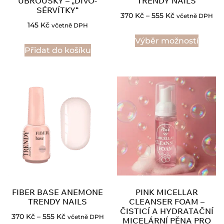
UBROUSKY – „DIVO-
TRENDY NAILS
SÉRVÍTKY“
370
Kč
–
555
Kč
včetně DPH
145
Kč
včetně DPH
Výběr možností
Přidat do košíku
FIBER BASE ANEMONE
PINK MICELLAR
TRENDY NAILS
CLEANSER FOAM –
ČISTICÍ A HYDRATAČNÍ
370
Kč
–
555
Kč
včetně DPH
MICELÁRNÍ PĚNA PRO