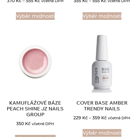
370
Kč
–
555
Kč
355
Kč
–
555
Kč
včetně DPH
včetně DPH
Výběr možností
Výběr možností
KAMUFLÁŹOVÉ BÁZE
COVER BASE AMBER
PEACH SHINE JZ NAILS
TRENDY NAILS
GROUP
229
Kč
–
359
Kč
včetně DPH
350
Kč
včetně DPH
Výběr možností