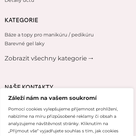
Detaily účtu
KATEGORIE
Báze a topy pro manikúru / pedikúru
Barevné gel laky
Zobrazit všechny kategorie 🠂
NAŠE KONTAKTY
Záleží nám na vašem soukromí
mikeladzebeauty@gmail.com
Pomocí cookies vylepšujeme příjemnost prohlížení,
+420 776627318
nabízíme na míru přizpůsobené reklamy či obsah a
analyzujeme návštěvnost stránky. Kliknutím na
U Pergamenky 12, Praha 7
„Přijmout vše“ vyjadřujete souhlas s tím, jak cookies