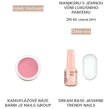
MANIKÚRU S JEMNOU
VŮNÍ LUXUSNÍHO
Výběr možností
PARFÉMU
210
Kč
včetně DPH
Čtěte více
KAMUFLÁŹOVÉ BÁZE
DREAM BASE JASMINE
BARBI JZ NAILS GROUP
TRENDY NAILS