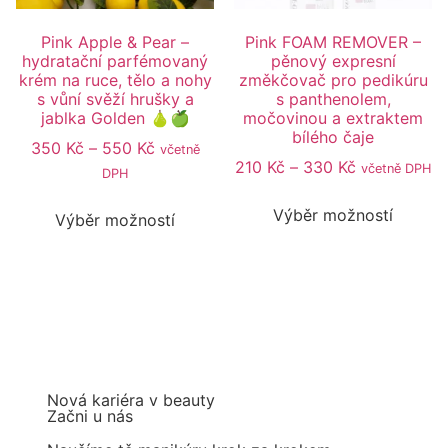
Pink Apple & Pear –
Pink FOAM REMOVER –
hydratační parfémovaný
pěnový expresní
krém na ruce, tělo a nohy
změkčovač pro pedikúru
s vůní svěží hrušky a
s panthenolem,
jablka Golden 🍐🍏
močovinou a extraktem
bílého čaje
350
Kč
–
550
Kč
včetně
210
Kč
–
330
Kč
včetně DPH
DPH
Výběr možností
Výběr možností
Nová kariéra v beauty
Začni u nás