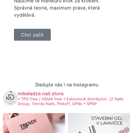
Naučíme tě manikúru krok za krokem.
Správná teorie, maximum praxe, která
vydělává.
Chci začít
Sledujte nás i na Instagramu
mikeladze.nail.store
• TPO free / HEMA free
• Exkluzivně distributor: JZ Nails
Group, Trendy Nails, Pinkoff, OPilki
• SPNP