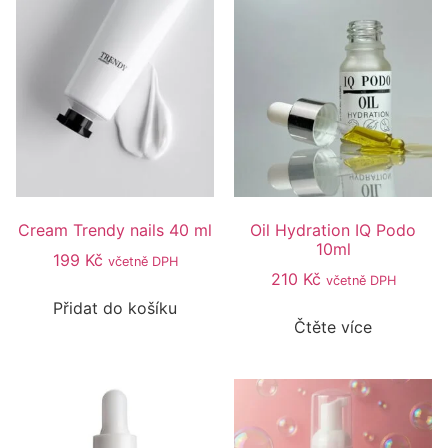
Cream Trendy nails 40 ml
Oil Hydration IQ Podo
10ml
199
Kč
včetně DPH
210
Kč
včetně DPH
Přidat do košíku
Čtěte více