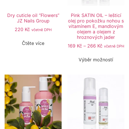
Dry cuticle oil “Flowers”
Pink SATIN OIL – lešticí
JZ Nails Group
olej pro pokožku nohou s
vitamínem E, mandlovým
220
Kč
včetně DPH
olejem a olejem z
hroznových jader
Čtěte více
169
Kč
–
266
Kč
včetně DPH
Výběr možností