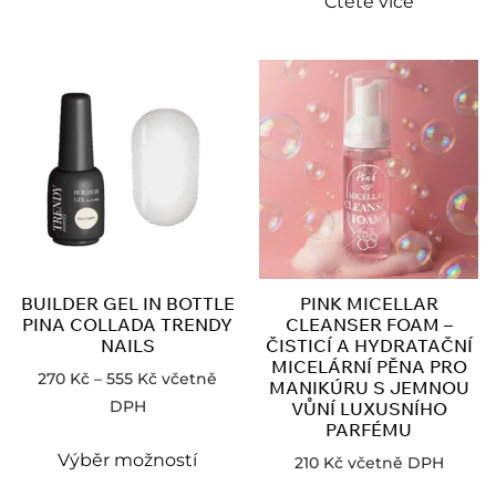
Čtěte více
BUILDER GEL IN BOTTLE
PINK MICELLAR
PINA COLLADA TRENDY
CLEANSER FOAM –
NAILS
ČISTICÍ A HYDRATAČNÍ
MICELÁRNÍ PĚNA PRO
270
Kč
–
555
Kč
včetně
MANIKÚRU S JEMNOU
DPH
VŮNÍ LUXUSNÍHO
PARFÉMU
Výběr možností
210
Kč
včetně DPH