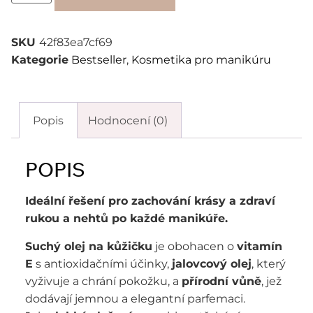
SKU
42f83ea7cf69
Kategorie
Bestseller
,
Kosmetika pro manikúru
Popis
Hodnocení (0)
POPIS
Ideální řešení pro zachování krásy a zdraví
rukou a nehtů po každé manikúře.
Suchý olej na kůžičku
je obohacen o
vitamín
E
s antioxidačními účinky,
jalovcový olej
, který
vyživuje a chrání pokožku, a
přírodní vůně
, jež
dodávají jemnou a elegantní parfemaci.