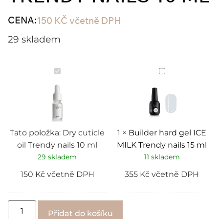
CENA:
150
KČ
včetně DPH
29 skladem
Dry
Builder
cuticle
hard
oil
gel
Trendy
ICE
nails
MILK
10
Trendy
ml
nails
15
ml
Tato položka:
Dry cuticle
1
×
Builder hard gel ICE
oil Trendy nails 10 ml
MILK Trendy nails 15 ml
29 skladem
11 skladem
150
Kč
včetně DPH
355
Kč
včetně DPH
Alternative:
Přidat do košíku