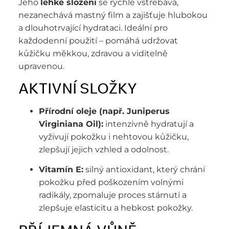
Jeho
lehké složení
se rychle vstřebává,
nezanechává mastný film a zajišťuje hlubokou
a dlouhotrvající hydrataci. Ideální pro
každodenní použití – pomáhá udržovat
kůžičku měkkou, zdravou a viditelně
upravenou.
AKTIVNÍ SLOŽKY
Přírodní oleje (např. Juniperus
Virginiana Oil):
intenzivně hydratují a
vyživují pokožku i nehtovou kůžičku,
zlepšují jejich vzhled a odolnost.
Vitamín E:
silný antioxidant, který chrání
pokožku před poškozením volnými
radikály, zpomaluje proces stárnutí a
zlepšuje elasticitu a hebkost pokožky.