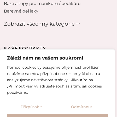
Báze a topy pro manikúru / pedikúru
Barevné gel laky
Zobrazit všechny kategorie 🠂
NAŠE KONTAKTY
Záleží nám na vašem soukromí
mikeladzebeauty@gmail.com
Pomocí cookies vylepšujeme příjemnost prohlížení,
+420 776627318
nabízíme na míru přizpůsobené reklamy či obsah a
analyzujeme návštěvnost stránky. Kliknutím na
U Pergamenky 12, Praha 7
„Přijmout vše“ vyjadřujete souhlas s tím, jak cookies
používáme.
Tvorba webových stránek od
Topranker.cz
Přizpůsobit
Odmítnout
Obchodní podmínky
Ochrana osobních údajů