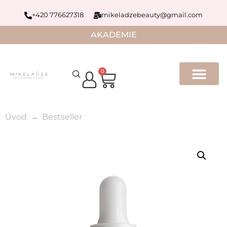
+420 776627318
mikeladzebeauty@gmail.com
AKADEMIE
0
Úvod
Bestseller