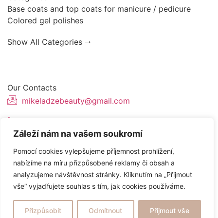
Base coats and top coats for manicure / pedicure
Colored gel polishes
Show All Categories 🠂
Our Contacts
mikeladzebeauty@gmail.com
+420 773 724 042
Záleží nám na vašem soukromí
Thámova 221, 186 00 Karlín, Česko
Pomocí cookies vylepšujeme příjemnost prohlížení,
nabízíme na míru přizpůsobené reklamy či obsah a
analyzujeme návštěvnost stránky. Kliknutím na „Přijmout
Website created by
Topranker.cz
vše“ vyjadřujete souhlas s tím, jak cookies používáme.
/
Terms and Conditions
Privacy Policy
Přizpůsobit
Odmítnout
Přijmout vše