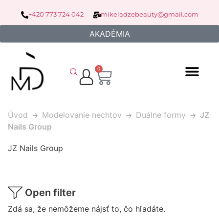
+420 773 724 042
mikeladzebeauty@gmail.com
AKADÉMIA
0
Úvod
Modelovanie nechtov
Duálne formy
JZ
Nails Group
JZ Nails Group
Open filter
Zdá sa, že nemôžeme nájsť to, čo hľadáte.