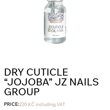
DRY CUTICLE
“JOJOBA” JZ NAILS
GROUP
PRICE:
220
KČ
including VAT