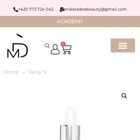
+420 773 724 042
mikeladzebeauty@gmail.com
ACADEMY
0
Home
Slevy %