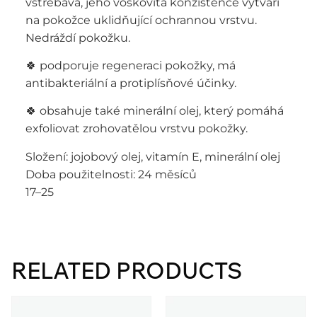
vstřebává, jeho voskovitá konzistence vytváří
na pokožce uklidňující ochrannou vrstvu.
Nedráždí pokožku.
🍀 podporuje regeneraci pokožky, má
antibakteriální a protiplísňové účinky.
🍀 obsahuje také minerální olej, který pomáhá
exfoliovat zrohovatělou vrstvu pokožky.
Složení: jojobový olej, vitamín E, minerální olej
Doba použitelnosti: 24 měsíců
17–25
RELATED PRODUCTS