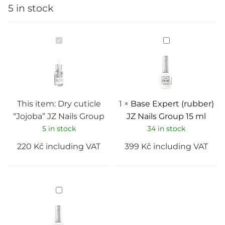
5 in stock
Dry
Base
cuticle
Expert
“Jojoba”
(rubber)
JZ
JZ
Nails
Nails
Group
Group
15
ml
This item:
Dry cuticle
1
×
Base Expert (rubber)
“Jojoba” JZ Nails Group
JZ Nails Group 15 ml
5 in stock
34 in stock
220
Kč
including VAT
399
Kč
including VAT
Top
Expert
JZ
Nails
Group