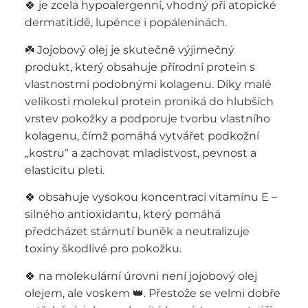
🍀 je zcela hypoalergenní, vhodný při atopické
dermatitidě, lupénce i popáleninách.
☘️ Jojobový olej je skutečně výjimečný
produkt, který obsahuje přírodní protein s
vlastnostmi podobnými kolagenu. Díky malé
velikosti molekul protein proniká do hlubších
vrstev pokožky a podporuje tvorbu vlastního
kolagenu, čímž pomáhá vytvářet podkožní
„kostru“ a zachovat mladistvost, pevnost a
elasticitu pleti.
🍀 obsahuje vysokou koncentraci vitamínu E –
silného antioxidantu, který pomáhá
předcházet stárnutí buněk a neutralizuje
toxiny škodlivé pro pokožku.
🍀 na molekulární úrovni není jojobový olej
olejem, ale voskem 👑. Přestože se velmi dobře