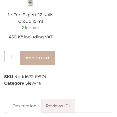
15
ml
1
×
Top Expert JZ Nails
Group 15 ml
2 in stock
450
Kč
including VAT
Alternative:
Add to cart
SKU
4bdd672d9974
Category
Slevy %
Description
Reviews (0)