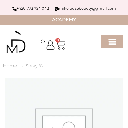
+420 773 724 042
mikeladzebeauty@gmail.com
ACADEMY
0
Home
Slevy %