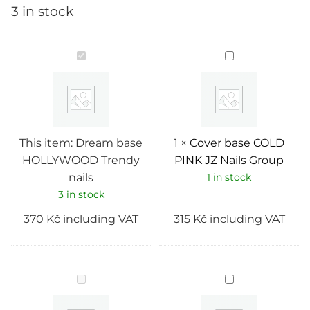
3 in stock
Dream
Cover
base
base
HOLLYWOOD
COLD
Trendy
PINK
nails
JZ
Nails
Group
This item:
Dream base
1
×
Cover base COLD
HOLLYWOOD Trendy
PINK JZ Nails Group
nails
1 in stock
3 in stock
370
Kč
including VAT
315
Kč
including VAT
Pododisk
Cover
pro
base
pedikúru
PANNA
20
COTTA