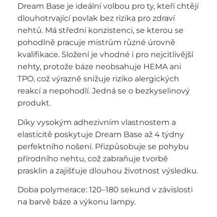
Dream Base je ideální volbou pro ty, kteří chtějí
dlouhotrvající povlak bez rizika pro zdraví
nehtů. Má střední konzistenci, se kterou se
pohodlně pracuje mistrům různé úrovně
kvalifikace. Složení je vhodné i pro nejcitlivější
nehty, protože báze neobsahuje HEMA ani
TPO, což výrazně snižuje riziko alergických
reakcí a nepohodlí. Jedná se o bezkyselinový
produkt.
Díky vysokým adhezivním vlastnostem a
elasticitě poskytuje Dream Base až 4 týdny
perfektního nošení. Přizpůsobuje se pohybu
přírodního nehtu, což zabraňuje tvorbě
prasklin a zajišťuje dlouhou životnost výsledku.
Doba polymerace: 120–180 sekund v závislosti
na barvě báze a výkonu lampy.