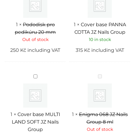
mm
JZ
Nails
Group
1
×
Pododisk pro
1
×
Cover base PANNA
pedikúru 20 mm
COTTA JZ Nails Group
Out of stock
10 in stock
250
Kč
including VAT
315
Kč
including VAT
Cover
Enigma
base
068
MULTI
JZ
LAND
Nails
SOFT
Group
JZ
8
Nails
ml
Group
1
×
Cover base MULTI
1
×
Enigma 068 JZ Nails
LAND SOFT JZ Nails
Group 8 ml
Group
Out of stock