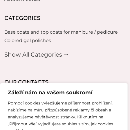
CATEGORIES
Base coats and top coats for manicure / pedicure
Colored gel polishes
Show All Categories 🠂
OUR CONTACTS
Záleží nám na vašem soukromí
mikeladzebeauty@gmail.com
Pomocí cookies vylepšujeme příjemnost prohlížení,
+420 773 724 042
nabízíme na míru přizpůsobené reklamy či obsah a
analyzujeme návštěvnost stránky. Kliknutím na
Thámova 221, 186 00 Karlín, Česko
„Přijmout vše“ vyjadřujete souhlas s tím, jak cookies