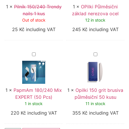
1
×
Pilník 150/240 Trendy
1
×
OPilki Půlměsični
nails 1 kus
základ nerezova ocel
Out of stock
12 in stock
25
Kč
including VAT
245
Kč
including VAT
PapmAm
Opilki
180/240
150
Mix
grit
EXPERT
brusiva
(50
půlměsiční
Pcs)
50
kusu
1
×
PapmAm 180/240 Mix
1
×
Opilki 150 grit brusiva
EXPERT (50 Pcs)
půlměsiční 50 kusu
1 in stock
11 in stock
220
Kč
including VAT
355
Kč
including VAT