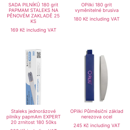
SADA PILNÍKŮ 180 grit
OPilki 180 grit
PAPMAM STALEKS NA
vyměnitelné brusiva
PĚNOVÉM ZAKLADĚ 25
180
Kč
including VAT
KS
169
Kč
including VAT
Staleks jednorázové
OPilki Půlměsični základ
pilníky papmAm EXPERT
nerezova ocel
20 zrnitost 180 50ks
245
Kč
including VAT