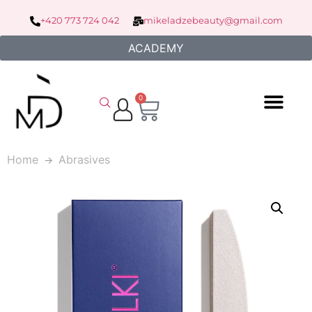
+420 773 724 042
mikeladzebeauty@gmail.com
ACADEMY
0
Home
Abrasives