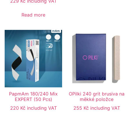
229
Kč
including VAT
Read more
PapmAm 180/240 Mix
OPilki 240 grit brusiva na
EXPERT (50 Pcs)
měkké položce
220
Kč
including VAT
255
Kč
including VAT