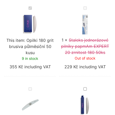
Opilki
Staleks
180
jednorázové
grit
pilníky
brusiva
papmAm
půlměsiční
EXPERT
50
20
kusu
zrnitost
180
1
×
Staleks jednorázové
50ks
This item:
Opilki 180 grit
pilníky papmAm EXPERT
brusiva půlměsiční 50
20 zrnitost 180 50ks
kusu
Out of stock
9 in stock
355
Kč
including VAT
229
Kč
including VAT
Pilník
OPilki
150/240
Půlměsični
Trendy
základ
nails
nerezova
1
ocel
kus