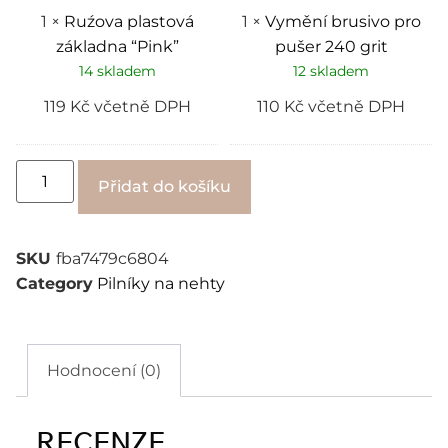
1
×
Ruźova plastová
1
×
Vymění brusivo pro
základna “Pink”
pušer 240 grit
14 skladem
12 skladem
119
Kč
včetně DPH
110
Kč
včetně DPH
Alternative:
Přidat do košíku
SKU
fba7479c6804
Category
Pilníky na nehty
Hodnocení (0)
RECENZE