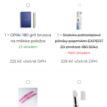
OPilki
Staleks
180
jednorázové
grit
pilníky
brusiva
papmAm
na
EXPERT
měkke
20
položce
zrnitost
180
50ks
1
×
OPilki 180 grit brusiva
1
×
Staleks jednorázové
na měkke položce
pilníky papmAm EXPERT
23 skladem
20 zrnitost 180 50ks
Není skladem
225
Kč
včetně DPH
229
Kč
včetně DPH
Ruźova
Vymění
plastová
brusivo
základna
pro
“Pink”
pušer
240
grit