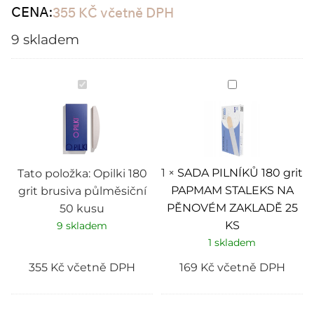
CENA:
355
KČ
včetně DPH
9 skladem
Opilki
SADA
180
PILNÍKŮ
grit
180
brusiva
grit
půlměsiční
PAPMAM
50
STALEKS
kusu
NA
PĚNOVÉM
ZAKLADĚ
1
×
SADA PILNÍKŮ 180 grit
Tato položka:
Opilki 180
25
PAPMAM STALEKS NA
grit brusiva půlměsiční
KS
PĚNOVÉM ZAKLADĚ 25
50 kusu
KS
9 skladem
1 skladem
355
Kč
včetně DPH
169
Kč
včetně DPH