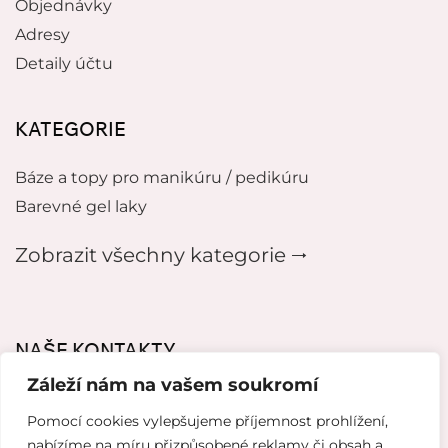
Objednávky
Adresy
Detaily účtu
KATEGORIE
Báze a topy pro manikúru / pedikúru
Barevné gel laky
Zobrazit všechny kategorie 🠂
NAŠE KONTAKTY
Záleží nám na vašem soukromí
mikeladzebeauty@gmail.com
Pomocí cookies vylepšujeme příjemnost prohlížení,
+420 776627318
nabízíme na míru přizpůsobené reklamy či obsah a