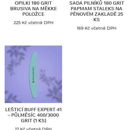
OPILKI 180 GRIT
SADA PILNÍKŮ 180 GRIT
BRUSIVA NA MĚKKE
PAPMAM STALEKS NA
POLOŽCE
PĚNOVÉM ZAKLADĚ 25
KS
225
Kč
včetně DPH
169
Kč
včetně DPH
LEŠTICÍ BUFF EXPERT 41
– PŮLMĚSÍC 400/3000
GRIT (1 KS)
17
Kč
včetně DPH