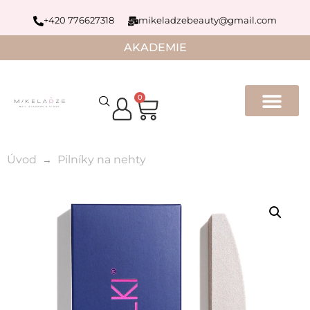
+420 776627318
mikeladzebeauty@gmail.com
AKADEMIE
0
Úvod
Pilníky na nehty