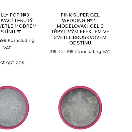
OLLY POP №3 –
PINK SUPER GEL
VACÍ TEKUTÝ
WEDDING №2 –
SVĚTLE MODRÉM
MODELOVACÍ GEL S
STÍNU 💙
TŘPYTIVÝM EFEKTEM VE
SVĚTLE BROSKVOVÉM
499
Kč
including
ODSTÍNU
VAT
315
Kč
–
515
Kč
including VAT
ct options