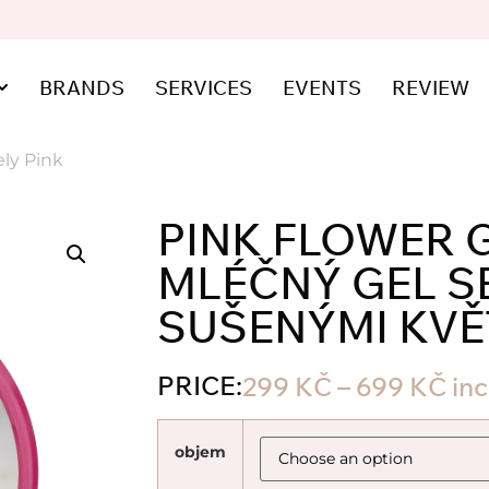
BRANDS
SERVICES
EVENTS
REVIEW
ely Pink
PINK FLOWER G
MLÉČNÝ GEL S
SUŠENÝMI KVĚ
PRICE:
299
KČ
–
699
KČ
in
objem