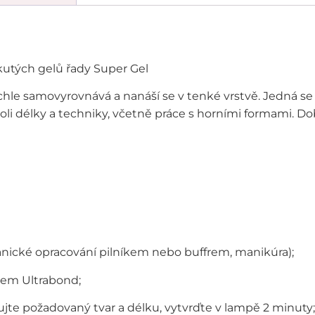
kutých gelů řady Super Gel
chle samovyrovnává a nanáší se v tenké vrstvě. Jedná se o
li délky a techniky, včetně práce s horními formami. Dob
nické opracování pilníkem nebo buffrem, manikúra);
cem Ultrabond;
jte požadovaný tvar a délku, vytvrďte v lampě 2 minuty;