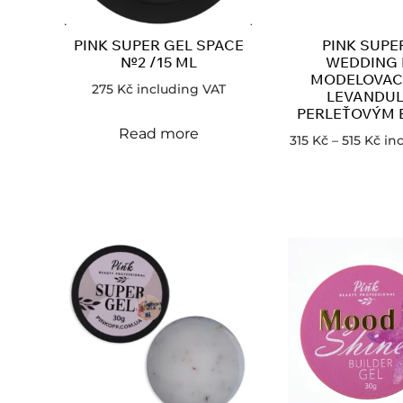
PINK SUPER GEL SPACE
PINK SUPE
№2 /15 ML
WEDDING 
MODELOVACÍ
275
Kč
including VAT
LEVANDUL
PERLEŤOVÝM 
Read more
315
Kč
–
515
Kč
in