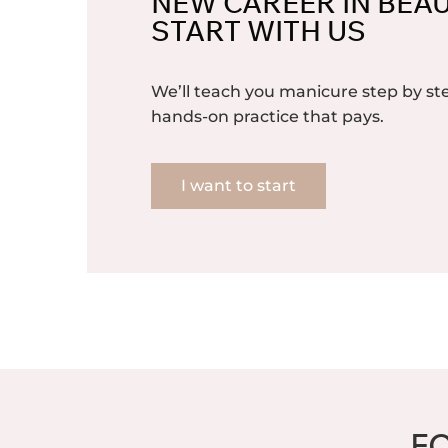
NEW CAREER IN BEA
START WITH US
We’ll teach you manicure step by 
hands-on practice that pays.
I want to start
F