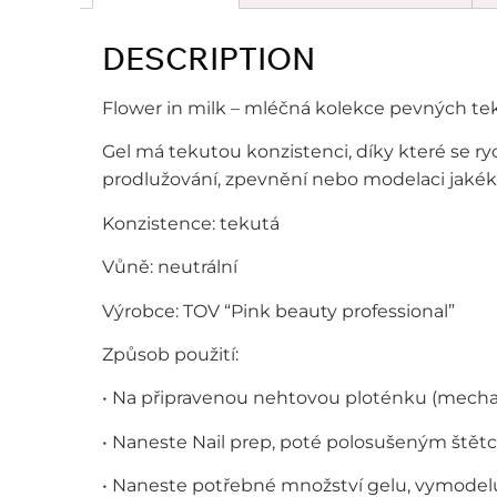
DESCRIPTION
Flower in milk – mléčná kolekce pevných te
Gel má tekutou konzistenci, díky které se ry
prodlužování, zpevnění nebo modelaci jakéko
Konzistence: tekutá
Vůně: neutrální
Výrobce: TOV “Pink beauty professional”
Způsob použití:
• Na připravenou nehtovou ploténku (mecha
• Naneste Nail prep, poté polosušeným štět
• Naneste potřebné množství gelu, vymodelu