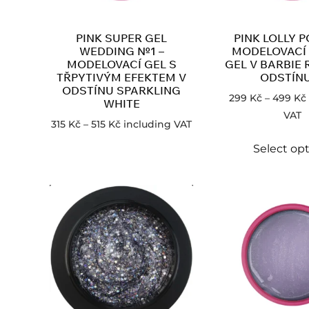
PINK SUPER GEL
PINK LOLLY P
WEDDING №1 –
MODELOVACÍ
MODELOVACÍ GEL S
GEL V BARBIE
TŘPYTIVÝM EFEKTEM V
ODSTÍNU
ODSTÍNU SPARKLING
299
Kč
–
499
Kč
WHITE
VAT
315
Kč
–
515
Kč
including VAT
Select op