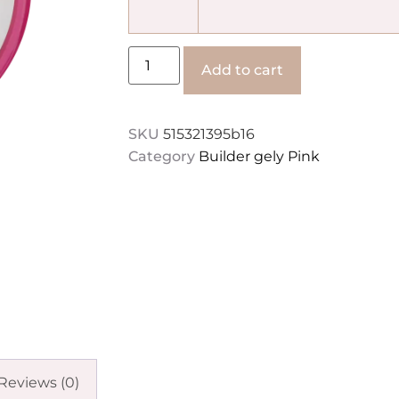
Alternative:
Add to cart
SKU
515321395b16
Category
Builder gely Pink
Reviews (0)