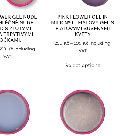
OWER GEL NUDE
PINK FLOWER GEL IN
MLÉČNĚ NUDE
MILK №4 – FIALOVÝ GEL S
D S ŽLUTÝMI
FIALOVÝMI SUŠENÝMI
A TŘPYTIVÝMI
KVĚTY
OČKAMI.
299
Kč
–
599
Kč
including
699
Kč
including
VAT
VAT
Select options