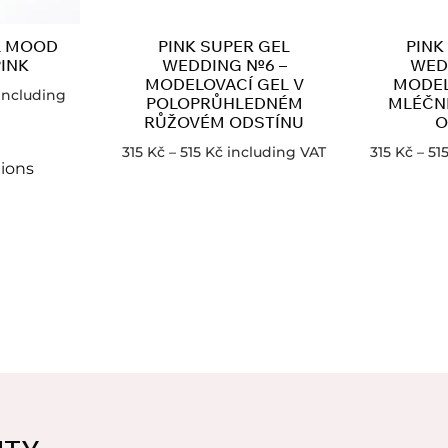
L MOOD
PINK SUPER GEL
PINK
PINK
WEDDING №6 –
WED
MODELOVACÍ GEL V
MODEL
including
POLOPRŮHLEDNÉM
MLÉČN
RŮŽOVÉM ODSTÍNU
O
315
Kč
–
515
Kč
including VAT
315
Kč
–
51
tions