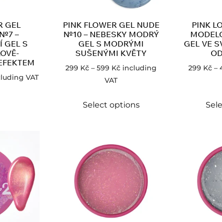
R GEL
PINK FLOWER GEL NUDE
PINK L
№7 –
№10 – NEBESKY MODRÝ
MODELO
 GEL S
GEL S MODRÝMI
GEL VE 
OVĚ-
SUŠENÝMI KVĚTY
OD
EFEKTEM
299
Kč
–
599
Kč
including
299
Kč
–
cluding VAT
VAT
Select options
Sele