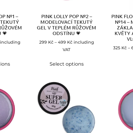
OP №1 –
PINK LOLLY POP №2 –
PINK FL
 TEKUTÝ
MODELOVACÍ TEKUTÝ
№14 – 
 RŮŽOVÉM
GEL V TEPLÉM RŮŽOVÉM
ZÁKLA
 💗
ODSTÍNU 💗
KVĚTY 
VL
including
299
Kč
–
499
Kč
including
325
Kč
–
VAT
tions
Select options