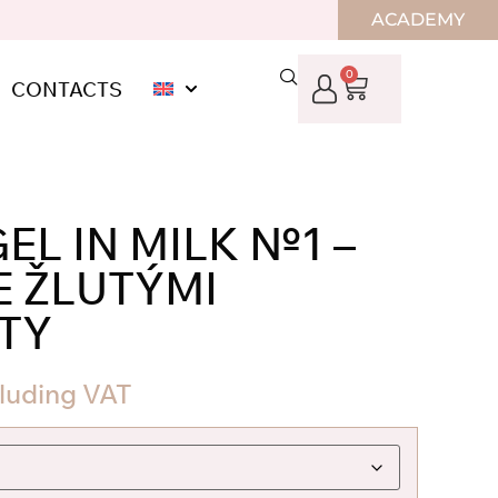
ACADEMY
0
CONTACTS
EL IN MILK №1 –
E ŽLUTÝMI
TY
cluding VAT