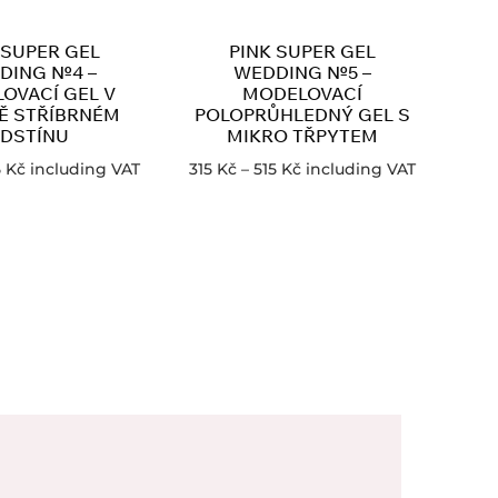
 SUPER GEL
PINK SUPER GEL
DING №4 –
WEDDING №5 –
OVACÍ GEL V
MODELOVACÍ
Ě STŘÍBRNÉM
POLOPRŮHLEDNÝ GEL S
DSTÍNU
MIKRO TŘPYTEM
5
Kč
including VAT
315
Kč
–
515
Kč
including VAT