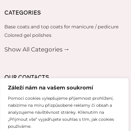
CATEGORIES
Base coats and top coats for manicure / pedicure
Colored gel polishes
Show All Categories 🠂
OUR CONTACTS
Záleží nám na vašem soukromí
mikeladzebeauty@gmail.com
Pomocí cookies vylepšujeme příjemnost prohlížení,
+420 773 724 042
nabízíme na míru přizpůsobené reklamy či obsah a
analyzujeme návštěvnost stránky. Kliknutím na
Thámova 221, 186 00 Karlín, Česko
„Přijmout vše“ vyjadřujete souhlas s tím, jak cookies
používáme.