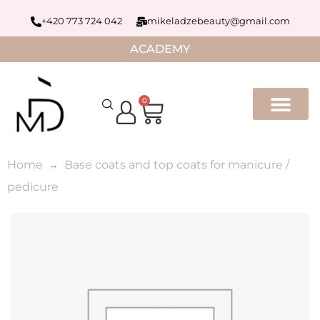
+420 773 724 042
mikeladzebeauty@gmail.com
ACADEMY
0
Home
Base coats and top coats for manicure /
pedicure