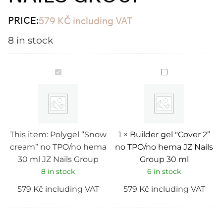
PRICE:
579
KČ
including VAT
8 in stock
Polygel
Builder
“Snow
gel
cream”
"Cover
no
2”
TPO/no
no
hema
TPO/no
30
hema
ml
JZ
JZ
Nails
This item:
Polygel “Snow
1
×
Builder gel "Cover 2”
Nails
Group
cream” no TPO/no hema
no TPO/no hema JZ Nails
Group
30
ml
30 ml JZ Nails Group
Group 30 ml
8 in stock
6 in stock
579
Kč
including VAT
579
Kč
including VAT