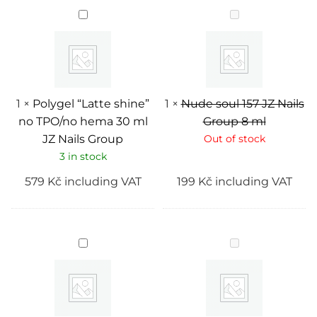
Polygel
Nude
“Latte
soul
shine”
157
no
JZ
TPO/no
Nails
hema
Group
30
8
ml
ml
JZ
1
×
Polygel “Latte shine”
1
×
Nude soul 157 JZ Nails
Nails
no TPO/no hema 30 ml
Group 8 ml
Group
JZ Nails Group
Out of stock
3 in stock
579
Kč
including VAT
199
Kč
including VAT
Builder
OPilki
gel
Kovove
"Clear"
zàklad
(podkladovy)
TITAN
no
TPO/no
hema