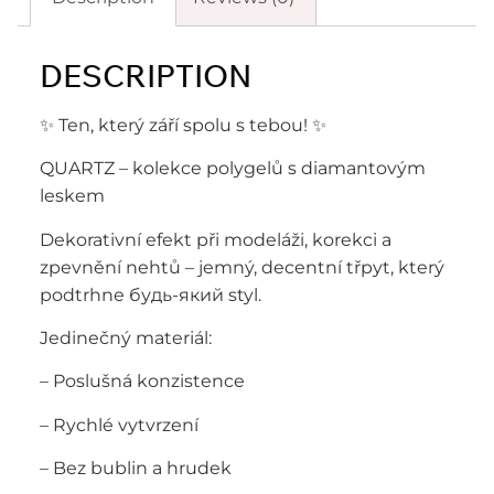
DESCRIPTION
✨ Ten, který září spolu s tebou! ✨
QUARTZ – kolekce polygelů s diamantovým
leskem
Dekorativní efekt při modeláži, korekci a
zpevnění nehtů – jemný, decentní třpyt, který
podtrhne будь-який styl.
Jedinečný materiál:
– Poslušná konzistence
– Rychlé vytvrzení
– Bez bublin a hrudek