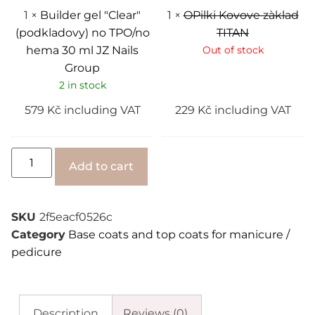
30
ml
1
×
Builder gel "Clear"
1
×
OPilki Kovove zàklad
JZ
(podkladovy) no TPO/no
TITAN
Nails
Group
hema 30 ml JZ Nails
Out of stock
Group
2 in stock
579
Kč
including VAT
229
Kč
including VAT
Alternative:
Add to cart
SKU
2f5eacf0526c
Category
Base coats and top coats for manicure /
pedicure
Description
Reviews (0)