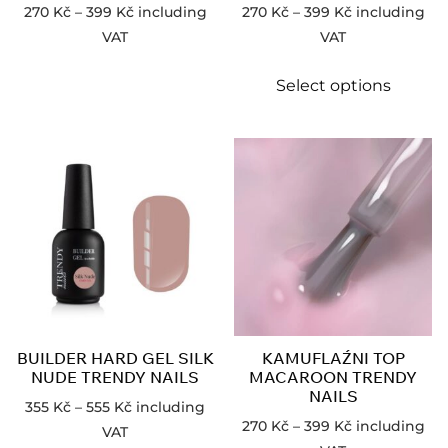
270
Kč
–
399
Kč
including
270
Kč
–
399
Kč
including
VAT
VAT
Select options
BUILDER HARD GEL SILK
KAMUFLAŹNI TOP
NUDE TRENDY NAILS
MACAROON TRENDY
NAILS
355
Kč
–
555
Kč
including
270
Kč
–
399
Kč
including
VAT