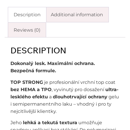
Description
Additional information
Reviews (0)
DESCRIPTION
Dokonalý lesk. Maximální ochrana.
Bezpečná formule.
TOP STRONG
je profesionální vrchní top coat
bez HEMA a TPO
, vyvinutý pro dosažení
ultra-
lesklého efektu
a
dlouhotrvající ochrany
gelu
i semipermanentního laku – vhodný i pro ty
nejcitlivější klientky.
Jeho
lehká a tekutá textura
umožňuje
snadnou aplikaci bez stékání. Po polymerizaci