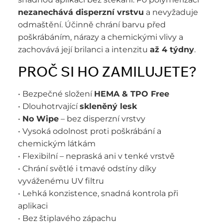
nezanechává disperzní vrstvu
a nevyžaduje
odmaštění. Účinně chrání barvu před
poškrábáním, nárazy a chemickými vlivy a
zachovává její brilanci a intenzitu
až 4 týdny
.
PROČ SI HO ZAMILUJETE?
• Bezpečné složení
HEMA & TPO Free
• Dlouhotrvající
skleněný lesk
•
No Wipe
– bez disperzní vrstvy
• Vysoká odolnost proti poškrábání a
chemickým látkám
• Flexibilní – nepraská ani v tenké vrstvě
• Chrání světlé i tmavé odstíny díky
vyváženému UV filtru
• Lehká konzistence, snadná kontrola při
aplikaci
• Bez štiplavého zápachu