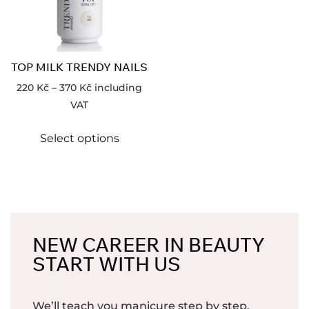
TOP MILK TRENDY NAILS
220
Kč
–
370
Kč
including
VAT
Select options
NEW CAREER IN BEAUTY
START WITH US
We’ll teach you manicure step by step.