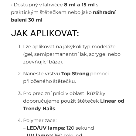
• Dostupný v lahvičce
8 ml a 15 ml
s
praktickým štětečkem nebo jako
náhradní
balení 30 ml
JAK APLIKOVAT:
Lze aplikovat na jakýkoli typ modeláže
(gel, semipermanentní lak, acrygel nebo
zpevňující báze).
Naneste vrstvu
Top Strong
pomocí
přiloženého štětečku.
Pro precizní práci v oblasti kůžičky
doporučujeme použít štěteček
Linear od
Trendy Nails
.
Polymerizace:
–
LED/UV lampa:
120 sekund
–
UV lampa:
160 sekund