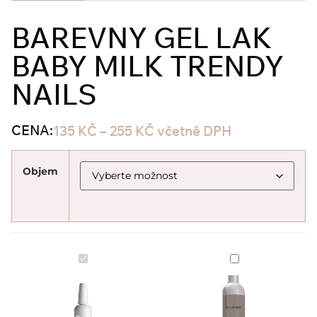
BAREVNY GEL LAK
BABY MILK TRENDY
NAILS
CENA:
135
KČ
–
255
KČ
včetně DPH
Objem
Barevny
Cleanser
gel
Trendy
lak
nails
BABY
250
MILK
ml
Trendy