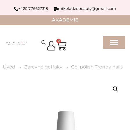
+420 776627318
mikeladzebeauty@gmail.com
AKADEMIE
0
Úvod
Barevné gel laky
Gel polish Trendy nails