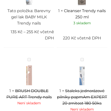
nails
Tato položka:
Barevny
1
×
Cleanser Trendy nails
gel lak BABY MILK
250 ml
Trendy nails
3 skladem
135
Kč
–
255
Kč
včetně
DPH
220
Kč
včetně DPH
BRUSH
Staleks
DOUBLE
jednorázové
PURE
pilníky
ART
papmAm
Trendy
EXPERT
nails
20
zrnitost
180
50ks
1
×
BRUSH DOUBLE
1
×
Staleks jednorázové
PURE ART Trendy nails
pilníky papmAm EXPERT
Není skladem
20 zrnitost 180 50ks
Není skladem