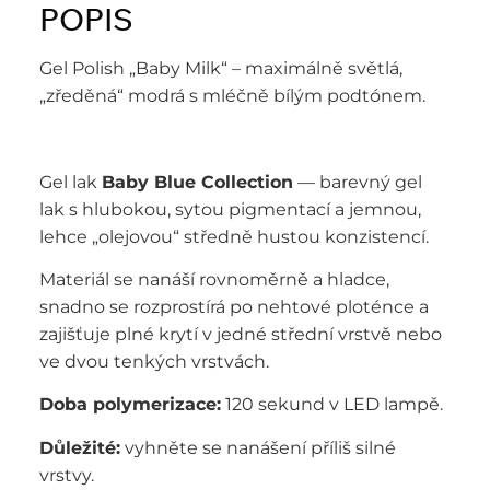
POPIS
Gel Polish „Baby Milk“ – maximálně světlá,
„zředěná“ modrá s mléčně bílým podtónem.
Gel lak
Baby Blue Collection
— barevný gel
lak s hlubokou, sytou pigmentací a jemnou,
lehce „olejovou“ středně hustou konzistencí.
Materiál se nanáší rovnoměrně a hladce,
snadno se rozprostírá po nehtové ploténce a
zajišťuje plné krytí v jedné střední vrstvě nebo
ve dvou tenkých vrstvách.
Doba polymerizace:
120 sekund v LED lampě.
Důležité:
vyhněte se nanášení příliš silné
vrstvy.