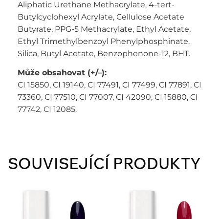
Aliphatic Urethane Methacrylate, 4-tert-
Butylcyclohexyl Acrylate, Cellulose Acetate
Butyrate, PPG-5 Methacrylate, Ethyl Acetate,
Ethyl Trimethylbenzoyl Phenylphosphinate,
Silica, Butyl Acetate, Benzophenone-12, BHT.
Může obsahovat (+/–):
CI 15850, CI 19140, CI 77491, CI 77499, CI 77891, CI
73360, CI 77510, CI 77007, CI 42090, CI 15880, CI
77742, CI 12085.
SOUVISEJÍCÍ PRODUKTY