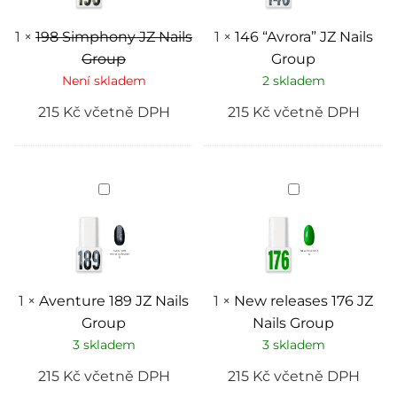
1
×
198 Simphony JZ Nails
1
×
146 “Avrora” JZ Nails
Group
Group
Není skladem
2 skladem
215
Kč
včetně DPH
215
Kč
včetně DPH
Aventure
New
189
releases
JZ
176
Nails
JZ
Group
Nails
Group
1
×
Aventure 189 JZ Nails
1
×
New releases 176 JZ
Group
Nails Group
3 skladem
3 skladem
215
Kč
včetně DPH
215
Kč
včetně DPH