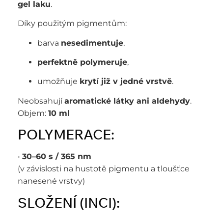
gel laku
.
Díky použitým pigmentům:
barva
nesedimentuje
,
perfektně polymeruje
,
umožňuje
krytí již v jedné vrstvě
.
Neobsahují
aromatické látky ani aldehydy
.
Objem:
10 ml
POLYMERACE:
•
30–60 s / 365 nm
(v závislosti na hustotě pigmentu a tloušťce
nanesené vrstvy)
SLOŽENÍ (INCI):