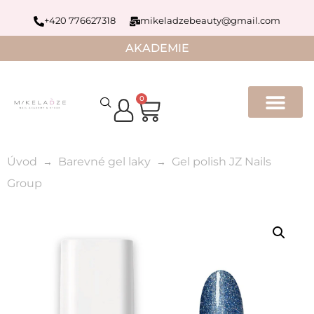
+420 776627318
mikeladzebeauty@gmail.com
AKADEMIE
0
Úvod
Barevné gel laky
Gel polish JZ Nails
Group