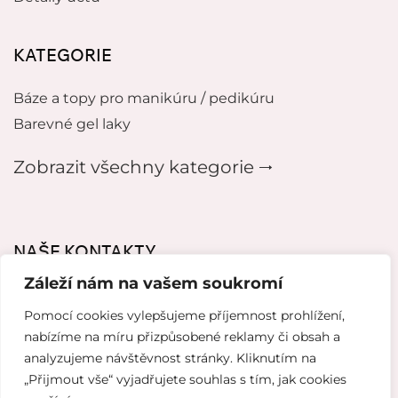
KATEGORIE
Báze a topy pro manikúru / pedikúru
Barevné gel laky
Zobrazit všechny kategorie 🠂
NAŠE KONTAKTY
Záleží nám na vašem soukromí
mikeladzebeauty@gmail.com
Pomocí cookies vylepšujeme příjemnost prohlížení,
+420 776627318
nabízíme na míru přizpůsobené reklamy či obsah a
analyzujeme návštěvnost stránky. Kliknutím na
U Pergamenky 12, Praha 7
„Přijmout vše“ vyjadřujete souhlas s tím, jak cookies