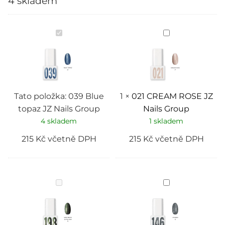
4 skladem
039
021
Blue
CREAM
topaz
ROSE
JZ
JZ
Nails
Nails
Group
Group
Tato položka:
039 Blue
1
×
021 CREAM ROSE JZ
topaz JZ Nails Group
Nails Group
4 skladem
1 skladem
215
Kč
včetně DPH
215
Kč
včetně DPH
198
146
Simphony
“Avrora”
JZ
JZ
Nails
Nails
Group
Group