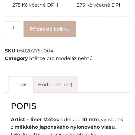
275
Kč
včetně DPH
275
Kč
včetně DPH
Alternative:
Přidat do košíku
SKU
b502b275b004
Category
Štětce pro modeláž nehtů
Popis
Hodnocení (0)
POPIS
Artist – liner štětec
s délkou
10 mm
, vyrobený
z
měkkého japonského nylonového vlasu
.
Díky kvalitnímu zpracování objímky