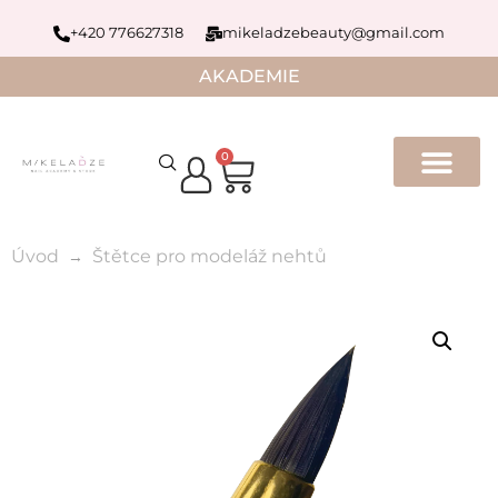
+420 776627318
mikeladzebeauty@gmail.com
AKADEMIE
0
Úvod
Štětce pro modeláž nehtů