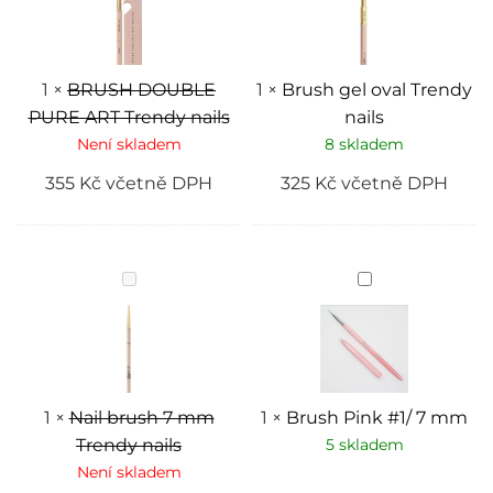
Trendy
nails
nails
1
×
BRUSH DOUBLE
1
×
Brush gel oval Trendy
PURE ART Trendy nails
nails
Není skladem
8 skladem
355
Kč
včetně DPH
325
Kč
včetně DPH
Nail
Brush
brush
Pink
7
#1/
mm
7
Trendy
mm
nails
1
×
Nail brush 7 mm
1
×
Brush Pink #1/ 7 mm
Trendy nails
5 skladem
Není skladem