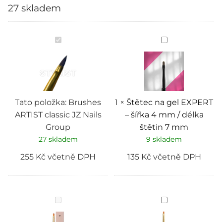
27 skladem
Brushes
Štětec
ARTIST
na
classic
gel
JZ
EXPERT
Nails
–
Group
šířka
4
mm
/
Tato položka:
Brushes
1
×
Štětec na gel EXPERT
délka
ARTIST classic JZ Nails
– šířka 4 mm / délka
štětin
7
Group
štětin 7 mm
mm
27 skladem
9 skladem
255
Kč
včetně DPH
135
Kč
včetně DPH
BRUSH
Brush
DOUBLE
gel
PURE
oval
ART
Trendy