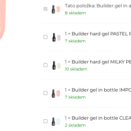
Tato položka:
Builder gel in
Builder
gel
8 skladem
in
a
bottle
ROSE
1
×
Builder hard gel PASTEL 
WATER
Builder
Trendy
hard
7 skladem
nails
gel
PASTEL
PEACH
Trendy
1
×
Builder hard gel MILKY P
nails
Builder
hard
10 skladem
gel
MILKY
PEARL
Trendy
1
×
Builder gel in bottle IMP
nails
Builder
15
gel
7 skladem
ml
in
bottle
IMPOSSIBLE
Trendy
1
×
Builder gel in bottle CLE
nails
Builder
gel
2 skladem
in