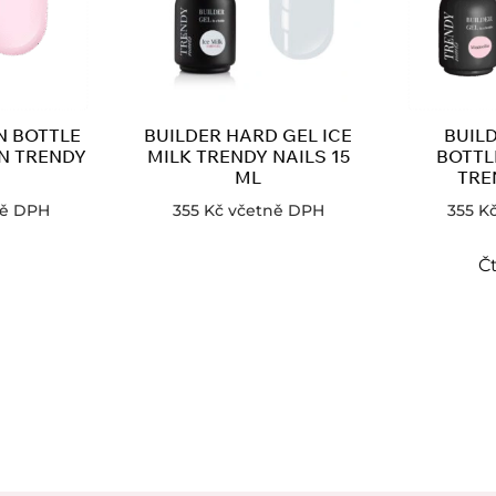
N BOTTLE
BUILDER HARD GEL ICE
BUILD
N TRENDY
MILK TRENDY NAILS 15
BOTTL
S
ML
TRE
ně DPH
355
Kč
včetně DPH
355
K
Čt