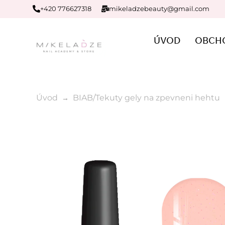
+420 776627318
mikeladzebeauty@gmail.com
ÚVOD
OBCH
Úvod
BIAB/Tekuty gely na zpevneni hehtu