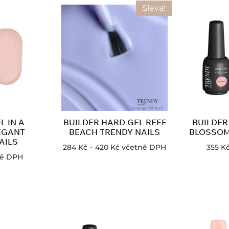
Sleva!
L IN A
BUILDER HARD GEL REEF
BUILDER
EGANT
BEACH TRENDY NAILS
BLOSSOM
AILS
284
Kč
–
420
Kč
včetně DPH
355
K
ně DPH