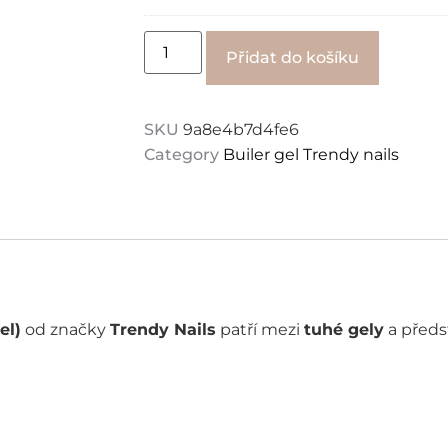
bottle
CLEAR
(podkladovy)
Alternati
Přidat do košíku
Trendy
nails
SKU
9a8e4b7d4fe6
Category
Builer gel Trendy nails
el)
od značky
Trendy Nails
patří mezi
tuhé gely
a předs