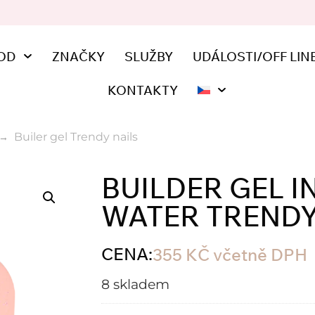
OD
ZNAČKY
SLUŽBY
UDÁLOSTI/OFF LIN
KONTAKTY
Builer gel Trendy nails
BUILDER GEL I
WATER TRENDY
CENA:
355
KČ
včetně DPH
8 skladem