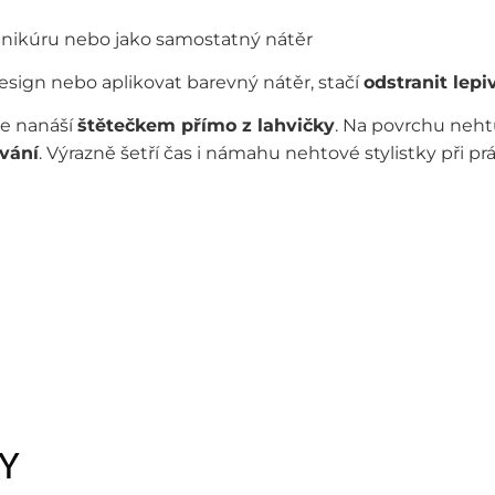
manikúru nebo jako samostatný nátěr
sign nebo aplikovat barevný nátěr, stačí
odstranit lep
se nanáší
štětečkem přímo z lahvičky
. Na povrchu neht
ování
. Výrazně šetří čas i námahu nehtové stylistky při prá
Y