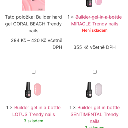
Trendy
MIRACLE
nails
Trendy
nails
Tato položka:
Builder hard
1
×
Builder gel in a bottle
gel CORAL BEACH Trendy
MIRACLE Trendy nails
nails
Není skladem
284
Kč
–
420
Kč
včetně
DPH
355
Kč
včetně DPH
Builder
Builder
gel
gel
in
in
a
bottle
bottle
SENTIMENTAL
LOTUS
Trendy
Trendy
nails
nails
1
×
Builder gel in a bottle
1
×
Builder gel in bottle
LOTUS Trendy nails
SENTIMENTAL Trendy
3 skladem
nails
3 skladem