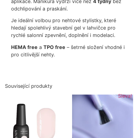
aplikace. Manikúra vydrží více než
4 týdny
bez
odchlipování a praskání.
Je ideální volbou pro nehtové stylistky, které
hledají spolehlivý stavební gel v lahvičce pro
rychlé salonní zpevnění, doplnění i modelaci.
HEMA free
a
TPO free
– šetrné složení vhodné i
pro citlivější nehty.
Související produkty
Sleva!