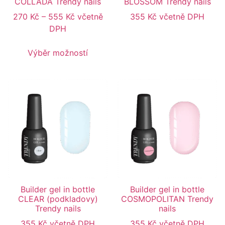
COLLADA Trendy nails
BLOSSOM Trendy nails
270
Kč
–
555
Kč
včetně
355
Kč
včetně DPH
DPH
Výběr možností
Builder gel in bottle
Builder gel in bottle
CLEAR (podkladovy)
COSMOPOLITAN Trendy
Trendy nails
nails
355
Kč
včetně DPH
355
Kč
včetně DPH