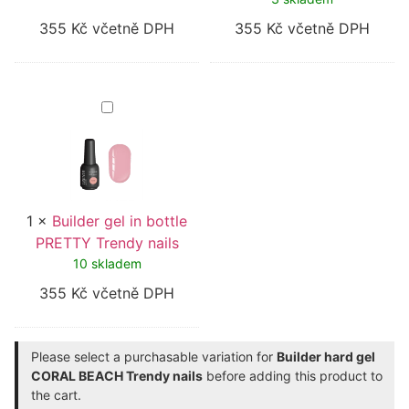
355
Kč
včetně DPH
355
Kč
včetně DPH
Builder
gel
in
bottle
PRETTY
Trendy
nails
1
×
Builder gel in bottle
PRETTY Trendy nails
10 skladem
355
Kč
včetně DPH
Please select a purchasable variation for
Builder hard gel
CORAL BEACH Trendy nails
before adding this product to
the cart.