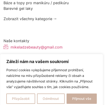
Báze a topy pro manikúru / pedikúru
Barevné gel laky
Zobrazit všechny kategorie 🠂
Naše kontakty
mikeladzebeauty@gmail.com
+420 776627318
Záleží nám na vašem soukromí
U Pergamenky 12, Praha 7
Pomocí cookies vylepšujeme příjemnost prohlížení,
nabízíme na míru přizpůsobené reklamy či obsah a
analyzujeme návštěvnost stránky. Kliknutím na „Přijmout
Tvorba webových stránek od
Topranker.cz
vše“ vyjadřujete souhlas s tím, jak cookies používáme.
Obchodní podmínky
/
Ochrana osobních údajů
Přizpůsobit
Odmítnout
Přijmout vše