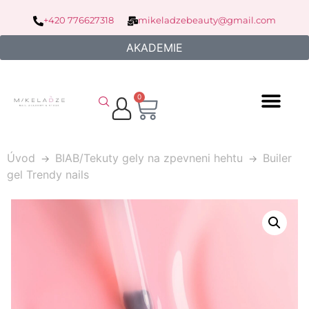
+420 776627318
mikeladzebeauty@gmail.com
AKADEMIE
0
Úvod
BIAB/Tekuty gely na zpevneni hehtu
Builer
gel Trendy nails