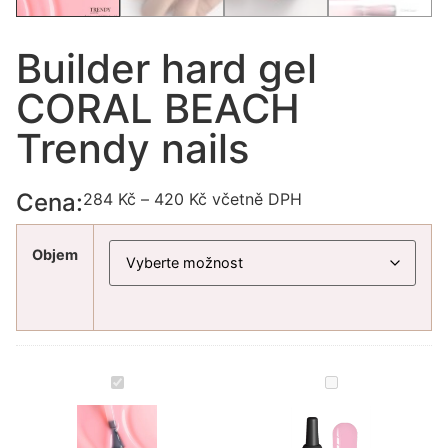
Builder hard gel
CORAL BEACH
Trendy nails
Cena:
284
Kč
–
420
Kč
včetně DPH
Objem
Builder
Builder
hard
gel
gel
in
CORAL
a
BEACH
bottle