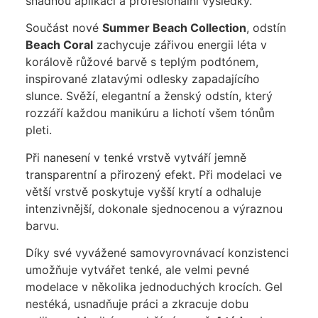
snadnou aplikaci a profesionální výsledky.
Součást nové
Summer Beach Collection
, odstín
Beach Coral
zachycuje zářivou energii léta v
korálově růžové barvě s teplým podtónem,
inspirované zlatavými odlesky zapadajícího
slunce. Svěží, elegantní a ženský odstín, který
rozzáří každou manikúru a lichotí všem tónům
pleti.
Při nanesení v tenké vrstvě vytváří jemně
transparentní a přirozený efekt. Při modelaci ve
větší vrstvě poskytuje vyšší krytí a odhaluje
intenzivnější, dokonale sjednocenou a výraznou
barvu.
Díky své vyvážené samovyrovnávací konzistenci
umožňuje vytvářet tenké, ale velmi pevné
modelace v několika jednoduchých krocích. Gel
nestéká, usnadňuje práci a zkracuje dobu