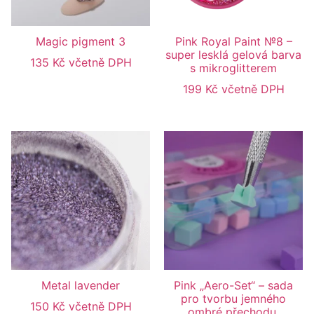
Magic pigment 3
Pink Royal Paint №8 –
super lesklá gelová barva
135
Kč
včetně DPH
s mikroglitterem
199
Kč
včetně DPH
Metal lavender
Pink „Aero-Set“ – sada
pro tvorbu jemného
150
Kč
včetně DPH
ombré přechodu.