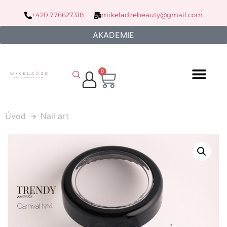
+420 776627318
mikeladzebeauty@gmail.com
AKADEMIE
0
Úvod
Nail art