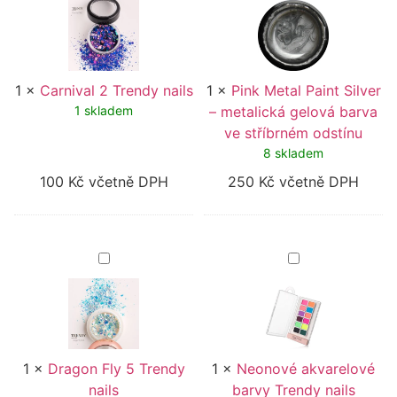
Trendy
Paint
nails
Silver
–
metalická
gelová
barva
1
×
Carnival 2 Trendy nails
1
×
Pink Metal Paint Silver
ve
stříbrném
1 skladem
– metalická gelová barva
odstínu
ve stříbrném odstínu
8 skladem
100
Kč
včetně DPH
250
Kč
včetně DPH
Dragon
Neonové
Fly
akvarelové
5
barvy
Trendy
Trendy
nails
nails
1
×
Dragon Fly 5 Trendy
1
×
Neonové akvarelové
nails
barvy Trendy nails