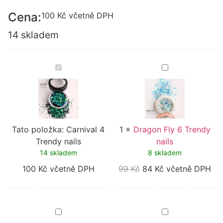
Cena:
100
Kč
včetně DPH
14 skladem
Carnival
Dragon
4
Fly
Trendy
6
nails
Trendy
nails
Tato položka:
Carnival 4
1
×
Dragon Fly 6 Trendy
Trendy nails
nails
14 skladem
8 skladem
100
Kč
včetně DPH
99
Kč
84
Kč
včetně DPH
Carnival
Pink
2
Metal