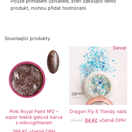
Pouze přihlášení uživatelé, kteří zakoupili tento
produkt, mohou přidat hodnocení.
Související produkty
Sleva!
Pink Royal Paint №2 –
Dragon Fly 6 Trendy nails
super lesklá gelová barva
99
Kč
84
Kč
včetně DPH
s mikroglitterem
199
Kč
včetně DPH