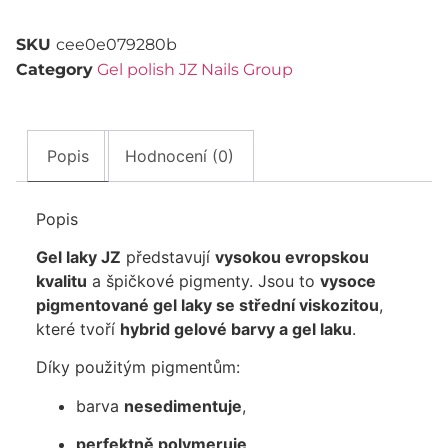
SKU
cee0e079280b
Category
Gel polish JZ Nails Group
Popis
Hodnocení (0)
Popis
Gel laky JZ
představují
vysokou evropskou
kvalitu
a špičkové pigmenty. Jsou to
vysoce
pigmentované gel laky se střední viskozitou
,
které tvoří
hybrid gelové barvy a gel laku
.
Díky použitým pigmentům:
barva
nesedimentuje
,
perfektně polymeruje
,