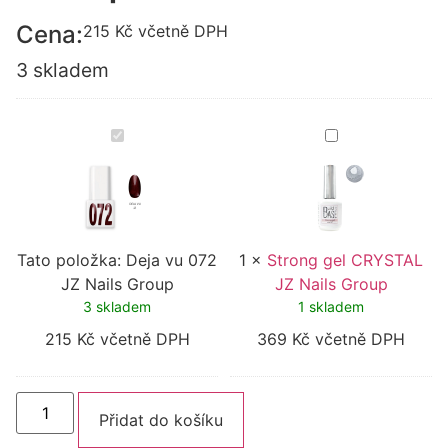
Cena:
215
Kč
včetně DPH
3 skladem
Deja
Strong
vu
gel
072
CRYSTAL
JZ
JZ
Nails
Nails
Group
Group
Tato položka:
Deja vu 072
1
×
Strong gel CRYSTAL
JZ Nails Group
JZ Nails Group
3 skladem
1 skladem
215
Kč
včetně DPH
369
Kč
včetně DPH
Alternative:
Přidat do košíku