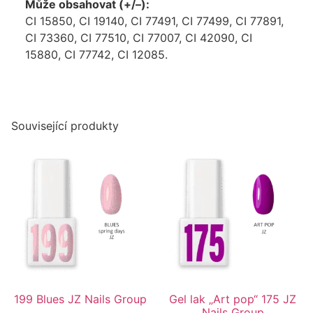
Může obsahovat (+/–):
CI 15850, CI 19140, CI 77491, CI 77499, CI 77891,
CI 73360, CI 77510, CI 77007, CI 42090, CI
15880, CI 77742, CI 12085.
Související produkty
199 Blues JZ Nails Group
Gel lak „Art pop“ 175 JZ
Nails Group