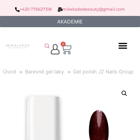
+420 776627318
mikeladzebeauty@gmail.com
AKADEMIE
0
Úvod
Barevné gel laky
Gel polish JZ Nails Group