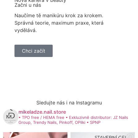
Nová kariéra v beauty
Začni u nás
Naučíme tě manikúru krok za krokem.
Správná teorie, maximum praxe, která
vydělává.
Chci začít
Sledujte nás i na Instagramu
mikeladze.nail.store
• TPO free / HEMA free
• Exkluzivně distributor: JZ Nails
Group, Trendy Nails, Pinkoff, OPilki
• SPNP