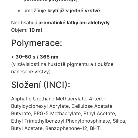
umožňuje
krytí již v jedné vrstvě
.
Neobsahují
aromatické látky ani aldehydy
.
Objem:
10 ml
Polymerace:
•
30–60 s / 365 nm
(v závislosti na hustotě pigmentu a tloušťce
nanesené vrstvy)
Složení (INCI):
Aliphatic Urethane Methacrylate, 4-tert-
Butylcyclohexyl Acrylate, Cellulose Acetate
Butyrate, PPG-5 Methacrylate, Ethyl Acetate,
Ethyl Trimethylbenzoyl Phenylphosphinate, Silica,
Butyl Acetate, Benzophenone-12, BHT.