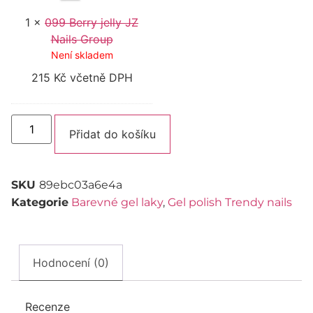
1
×
099 Berry jelly JZ
Nails Group
Není skladem
215
Kč
včetně DPH
Alternative:
Přidat do košíku
SKU
89ebc03a6e4a
Kategorie
Barevné gel laky
,
Gel polish Trendy nails
Hodnocení (0)
Recenze