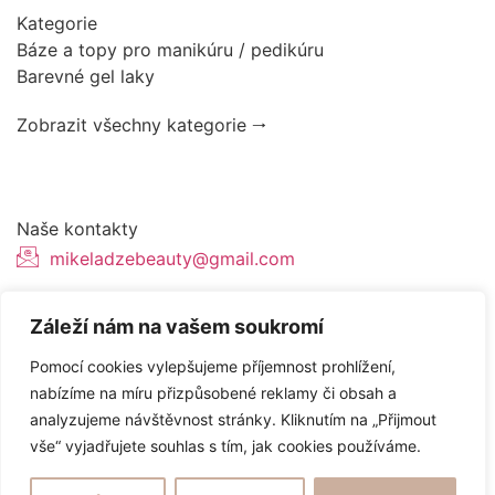
Kategorie
Báze a topy pro manikúru / pedikúru
Barevné gel laky
Zobrazit všechny kategorie 🠂
Naše kontakty
mikeladzebeauty@gmail.com
+420 776627318
Záleží nám na vašem soukromí
U Pergamenky 12, Praha 7
Pomocí cookies vylepšujeme příjemnost prohlížení,
nabízíme na míru přizpůsobené reklamy či obsah a
analyzujeme návštěvnost stránky. Kliknutím na „Přijmout
Tvorba webových stránek od
Topranker.cz
vše“ vyjadřujete souhlas s tím, jak cookies používáme.