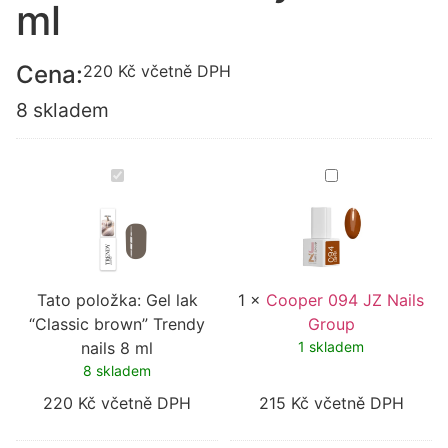
ml
Cena:
220
Kč
včetně DPH
8 skladem
Gel
Cooper
lak
094
“Classic
JZ
brown”
Nails
Trendy
Group
nails
8
ml
Tato položka:
Gel lak
1
×
Cooper 094 JZ Nails
“Classic brown” Trendy
Group
nails 8 ml
1 skladem
8 skladem
220
Kč
včetně DPH
215
Kč
včetně DPH