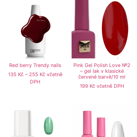
Red berry Trendy nails
Pink Gel Polish Love №2
– gel lak v klasické
135
Kč
–
255
Kč
včetně
červené barvě/10 ml
DPH
199
Kč
včetně DPH