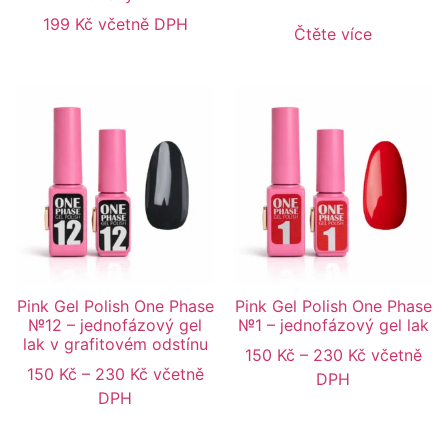
199
Kč
včetně DPH
Čtěte více
Pink Gel Polish One Phase
Pink Gel Polish One Phase
№12 – jednofázový gel
№1 – jednofázový gel lak
lak v grafitovém odstínu
150
Kč
–
230
Kč
včetně
150
Kč
–
230
Kč
včetně
DPH
DPH