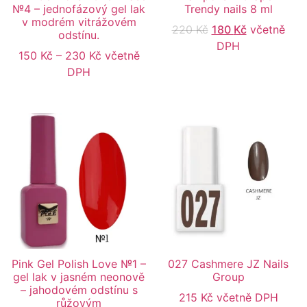
№4 – jednofázový gel lak
Trendy nails 8 ml
v modrém vitrážovém
220
Kč
180
Kč
včetně
odstínu.
DPH
150
Kč
–
230
Kč
včetně
DPH
Pink Gel Polish Love №1 –
027 Cashmere JZ Nails
gel lak v jasném neonově
Group
– jahodovém odstínu s
215
Kč
včetně DPH
růžovým