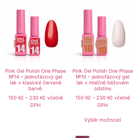
Pink Gel Polish One Phase
Pink Gel Polish One Phase
№14 – jednofázový gel
№10 – jednofázový gel
lak v klasické červené
lak v mléčně béžovém
barvě.
odstínu
150
Kč
–
230
Kč
včetně
150
Kč
–
230
Kč
včetně
DPH
DPH
Výběr možností