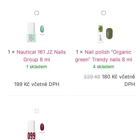
Nautical
Nail
161
polish
JZ
“Organic
Nails
green”
Group
Trendy
8
nails
ml
8
ml
1
×
Nautical 161 JZ Nails
1
×
Nail polish “Organic
Group 8 ml
green” Trendy nails 8 ml
1 skladem
4 skladem
220
Kč
180
Kč
včetně
199
Kč
včetně DPH
DPH
099
Berry
jelly
JZ
Nails
Group