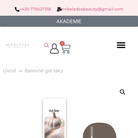
+420 776627318
mikeladzebeauty@gmail.com
AKADEMIE
0
Úvod
Barevné gel laky