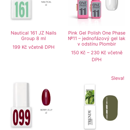
Nautical 161 JZ Nails
Pink Gel Polish One Phase
Group 8 ml
№11 – jednofázový gel lak
v odstínu Plombir
199
Kč
včetně DPH
150
Kč
–
230
Kč
včetně
DPH
Sleva!