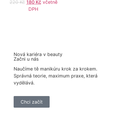
220
Kč
180
Kč
včetně
DPH
Nová kariéra v beauty
Začni u nás
Naučíme tě manikúru krok za krokem.
Správná teorie, maximum praxe, která
vydělává.
Chci začít